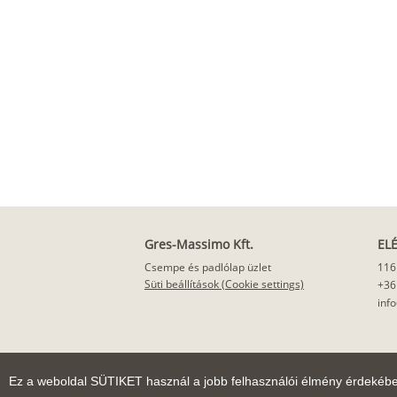
Gres-Massimo Kft.
EL
Csempe és padlólap üzlet
116
Süti beállítások (Cookie settings)
+36
inf
Ez a weboldal SÜTIKET használ a jobb felhasználói élmény érdekéb