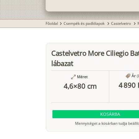
Főoldal
Csempék és padlólapok
Castelvetro
chevron_right
chevron_right
chevron_right
Castelvetro More Ciliegio Ba
lábazat
Ár
(
Méret
4 890 
4,6×80 cm
KOSÁRBA
Mennyiséget a kosárban tudja beállít