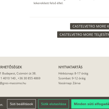
lekerekített felső éllel.
CASTELVETRO MORE K
CASTELVETRO MORE TELJESÍT
ÉRHETŐSÉGEK
NYITVATARTÁS
1 Budapest, Csömöri út 38.
Hétköznap: 8-17 óráig
 1 4010 140
,
+36 30 855 4869
Szombat: 9-12 óráig
o@gres-massimo.hu
Vasárnap: Zárva
Süti beállítások
Sütik elutasítása
Minden süti elfogad
en.