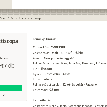
More
More Ciliegio padlólap
chevron_right
Termékjellemzők
ttiscopa
Termékkód:
CMR8R5BT
2
Csomagolás:
9 db
-
6,9 kg
-
0,33 m
Anyag:
Gres porcelán fagyálló
Bruttó)
Felület és mintázat:
Matt, Fahatású, Famintás, Színcsop
Ft
/
db
Élek:
Élvágott
Gyártó:
Castelvetro (Olasz)
Típus:
Lábazat
Felhasználási terület:
Kültér és beltér - Fagyálló
Vastagság:
9,5 mm
ani!
Termékleírás
Castelvetro More Ciliegio Battiscopa lábazat, Termék 