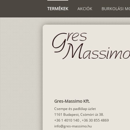
TERMÉKEK
AKCIÓK
BURKOLÁSI M
Gres-Massimo Kft.
Csempe és padlólap üzlet
1161 Budapest, Csömöri út 38.
+36 1 4010 140
,
+36 30 855 4869
info@gres-massimo.hu