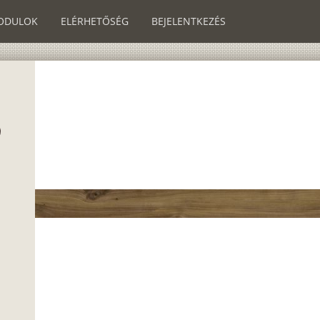
ODULOK
ELÉRHETŐSÉG
BEJELENTKEZÉS