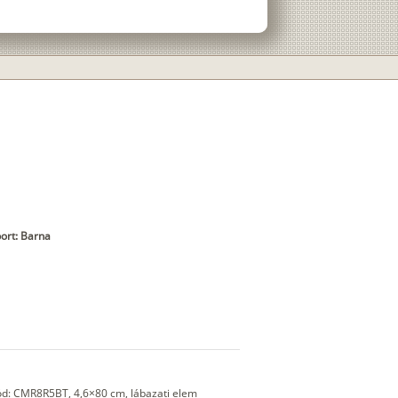
ort: Barna
kód: CMR8R5BT, 4,6×80 cm, lábazati elem