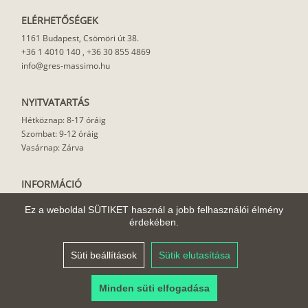
ELÉRHETŐSÉGEK
1161 Budapest, Csömöri út 38.
+36 1 4010 140
,
+36 30 855 4869
info@gres-massimo.hu
NYITVATARTÁS
Hétköznap: 8-17 óráig
Szombat: 9-12 óráig
Vasárnap: Zárva
INFORMÁCIÓ
Vásárlási feltételek
Ez a weboldal SÜTIKET használ a jobb felhasználói élmény
Felhasználási javaslat
érdekében.
Házhoz szállítás
Rólunk
Süti beállítások
Sütik elutasítása
Cikkek
Minden süti elfogadása