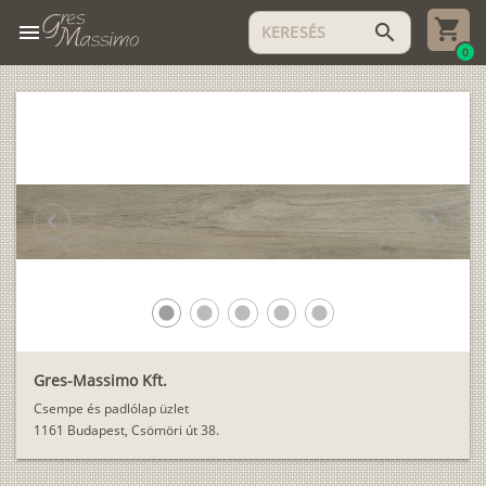
menu
search
0
chevron_left
chevron_right
lens
lens
lens
lens
lens
Gres-Massimo Kft.
Csempe és padlólap üzlet
1161 Budapest, Csömöri út 38.