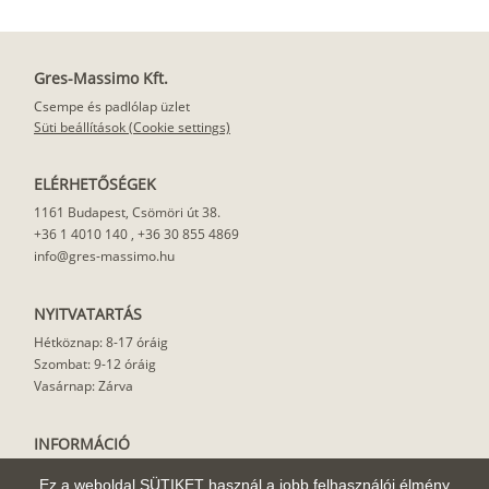
Gres-Massimo Kft.
Csempe és padlólap üzlet
Süti beállítások (Cookie settings)
ELÉRHETŐSÉGEK
1161 Budapest, Csömöri út 38.
+36 1 4010 140
,
+36 30 855 4869
info@gres-massimo.hu
NYITVATARTÁS
Hétköznap: 8-17 óráig
Szombat: 9-12 óráig
Vasárnap: Zárva
INFORMÁCIÓ
Vásárlási feltételek
Ez a weboldal SÜTIKET használ a jobb felhasználói élmény