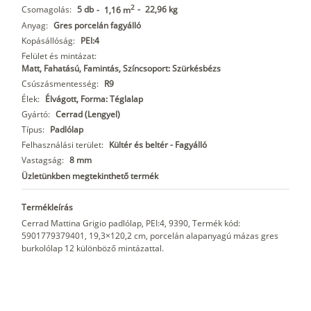
2
Csomagolás:
5 db
-
22,96 kg
-
1,16 m
Anyag:
Gres porcelán fagyálló
Kopásállóság:
PEI:4
Felület és mintázat:
Matt, Fahatású, Famintás, Színcsoport: Szürkésbézs
Csúszásmentesség:
R9
Élek:
Élvágott, Forma: Téglalap
Gyártó:
Cerrad (Lengyel)
Típus:
Padlólap
Felhasználási terület:
Kültér és beltér - Fagyálló
Vastagság:
8 mm
Üzletünkben megtekinthető termék
Termékleírás
Cerrad Mattina Grigio padlólap, PEI:4, 9390, Termék kód:
5901779379401, 19,3×120,2 cm, porcelán alapanyagú mázas gres
burkolólap 12 különböző mintázattal.