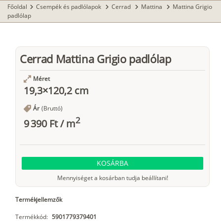
Főoldal
Csempék és padlólapok
Cerrad
Mattina
Mattina Grigio
chevron_right
chevron_right
chevron_right
chevron_right
padlólap
Cerrad Mattina Grigio padlólap
Méret
19,3×120,2 cm
Ár
(Bruttó)
2
9 390 Ft
/
m
KOSÁRBA
Mennyiséget a kosárban tudja beállítani!
Termékjellemzők
Termékkód:
5901779379401