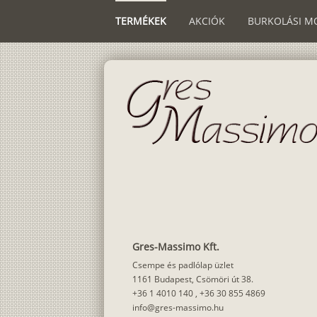
TERMÉKEK
AKCIÓK
BURKOLÁSI M
Gres-Massimo Kft.
Csempe és padlólap üzlet
1161 Budapest, Csömöri út 38.
+36 1 4010 140
,
+36 30 855 4869
info@gres-massimo.hu