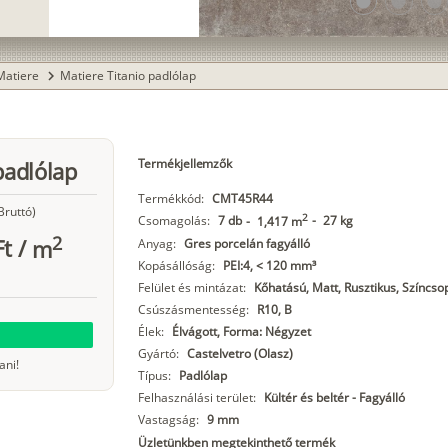
lens
lens
lens
Matiere
Matiere Titanio padlólap
chevron_right
Termékjellemzők
padlólap
Termékkód:
CMT45R44
Bruttó)
2
Csomagolás:
7 db
-
27 kg
-
1,417 m
2
Ft
/
m
Anyag:
Gres porcelán fagyálló
Kopásállóság:
PEI:4, < 120 mm³
Felület és mintázat:
Kőhatású, Matt, Rusztikus, Színcsop
Csúszásmentesség:
R10, B
Élek:
Élvágott, Forma: Négyzet
Gyártó:
Castelvetro (Olasz)
ani!
Típus:
Padlólap
Felhasználási terület:
Kültér és beltér - Fagyálló
Vastagság:
9 mm
Üzletünkben megtekinthető termék