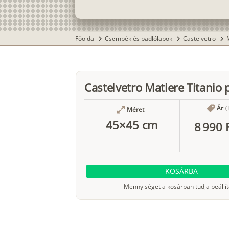
Főoldal
Csempék és padlólapok
Castelvetro
chevron_right
chevron_right
chevron_right
Castelvetro Matiere Titanio 
Ár
(
Méret
45×45 cm
8 990 
KOSÁRBA
Mennyiséget a kosárban tudja beállít