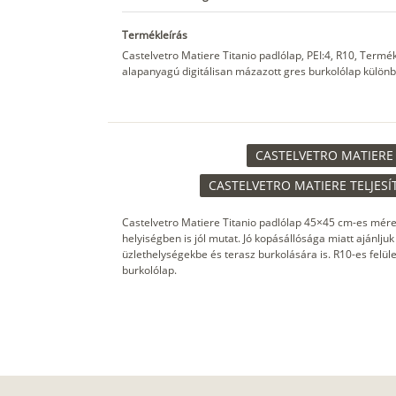
Termékleírás
Castelvetro Matiere Titanio padlólap, PEI:4, R10, Ter
alapanyagú digitálisan mázazott gres burkolólap különb
CASTELVETRO MATIERE 
CASTELVETRO MATIERE TELJESÍ
Castelvetro Matiere Titanio padlólap 45×45 cm-es mére
helyiségben is jól mutat. Jó kopásállósága miatt ajánlju
üzlethelységekbe és terasz burkolására is. R10-es felüle
burkolólap.