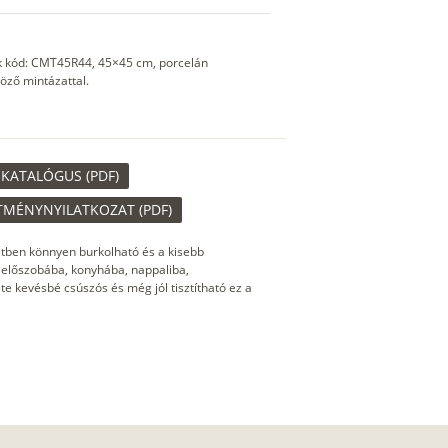
mék kód: CMT45R44, 45×45 cm, porcelán
öző mintázattal.
KATALÓGUS (PDF)
TMÉNYNYILATKOZAT (PDF)
tben könnyen burkolható és a kisebb
k előszobába, konyhába, nappaliba,
te kevésbé csúszós és még jól tisztítható ez a