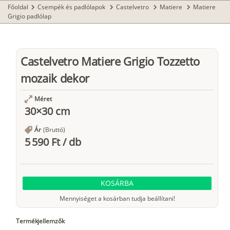
Főoldal
Csempék és padlólapok
Castelvetro
Matiere
Matiere
chevron_right
chevron_right
chevron_right
chevron_right
Grigio padlólap
Castelvetro Matiere Grigio Tozzetto
mozaik dekor
Méret
30×30 cm
Ár
(Bruttó)
5 590 Ft
/
db
KOSÁRBA
Mennyiséget a kosárban tudja beállítani!
Termékjellemzők