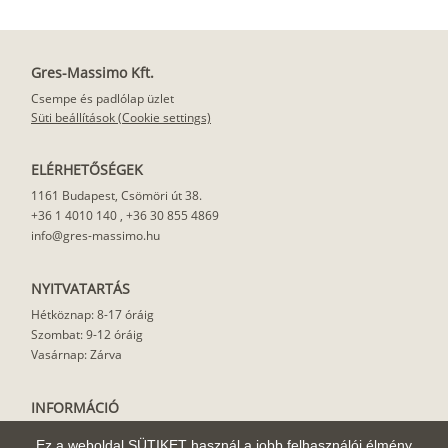
Gres-Massimo Kft.
Csempe és padlólap üzlet
Süti beállítások (Cookie settings)
ELÉRHETŐSÉGEK
1161 Budapest, Csömöri út 38.
+36 1 4010 140
,
+36 30 855 4869
info@gres-massimo.hu
NYITVATARTÁS
Hétköznap: 8-17 óráig
Szombat: 9-12 óráig
Vasárnap: Zárva
INFORMÁCIÓ
Vásárlási feltételek
Ez a weboldal SÜTIKET használ a jobb felhasználói élmény