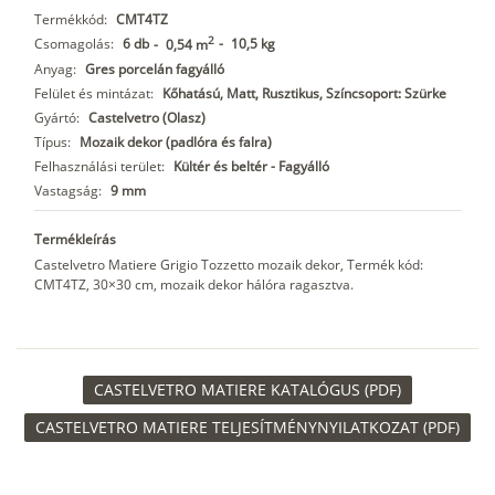
Termékkód:
CMT4TZ
2
Csomagolás:
6 db
-
10,5 kg
-
0,54 m
Anyag:
Gres porcelán fagyálló
Felület és mintázat:
Kőhatású, Matt, Rusztikus, Színcsoport: Szürke
Gyártó:
Castelvetro (Olasz)
Típus:
Mozaik dekor (padlóra és falra)
Felhasználási terület:
Kültér és beltér - Fagyálló
Vastagság:
9 mm
Termékleírás
Castelvetro Matiere Grigio Tozzetto mozaik dekor, Termék kód:
CMT4TZ, 30×30 cm, mozaik dekor hálóra ragasztva.
CASTELVETRO MATIERE KATALÓGUS (PDF)
CASTELVETRO MATIERE TELJESÍTMÉNYNYILATKOZAT (PDF)