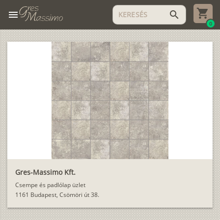
menu
search
0
Gres-Massimo Kft.
Csempe és padlólap üzlet
1161 Budapest, Csömöri út 38.