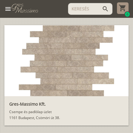
menu
search
0
Gres-Massimo Kft.
Csempe és padlólap üzlet
1161 Budapest, Csömöri út 38.