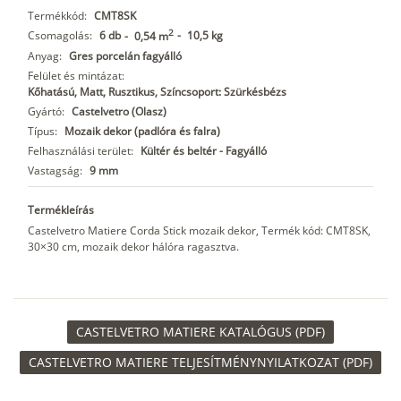
Termékkód:
CMT8SK
2
Csomagolás:
6 db
-
10,5 kg
-
0,54 m
Anyag:
Gres porcelán fagyálló
Felület és mintázat:
Kőhatású, Matt, Rusztikus, Színcsoport: Szürkésbézs
Gyártó:
Castelvetro (Olasz)
Típus:
Mozaik dekor (padlóra és falra)
Felhasználási terület:
Kültér és beltér - Fagyálló
Vastagság:
9 mm
Termékleírás
Castelvetro Matiere Corda Stick mozaik dekor, Termék kód: CMT8SK,
30×30 cm, mozaik dekor hálóra ragasztva.
CASTELVETRO MATIERE KATALÓGUS (PDF)
CASTELVETRO MATIERE TELJESÍTMÉNYNYILATKOZAT (PDF)