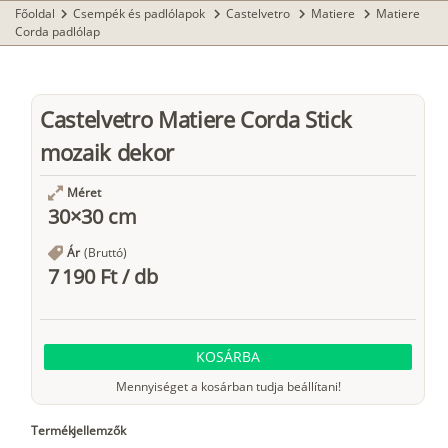
Főoldal
Csempék és padlólapok
Castelvetro
Matiere
Matiere
chevron_right
chevron_right
chevron_right
chevron_right
Corda padlólap
Castelvetro Matiere Corda Stick
mozaik dekor
Méret
30×30 cm
Ár
(Bruttó)
7 190 Ft
/
db
KOSÁRBA
Mennyiséget a kosárban tudja beállítani!
Termékjellemzők