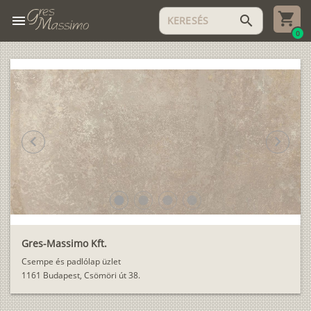
menu
search
0
chevron_left
chevron_right
lens
lens
lens
lens
Gres-Massimo Kft.
Csempe és padlólap üzlet
1161 Budapest, Csömöri út 38.