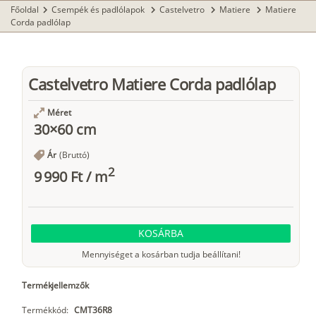
Főoldal
Csempék és padlólapok
Castelvetro
Matiere
Matiere
chevron_right
chevron_right
chevron_right
chevron_right
Corda padlólap
Castelvetro Matiere Corda padlólap
Méret
30×60 cm
Ár
(Bruttó)
2
9 990 Ft
/
m
KOSÁRBA
Mennyiséget a kosárban tudja beállítani!
Termékjellemzők
Termékkód:
CMT36R8