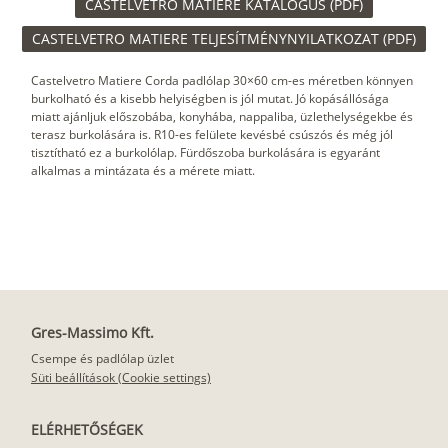
CASTELVETRO MATIERE KATALÓGUS (PDF)
CASTELVETRO MATIERE TELJESÍTMÉNYNYILATKOZAT (PDF)
Castelvetro Matiere Corda padlólap 30×60 cm-es méretben könnyen
burkolható és a kisebb helyiségben is jól mutat. Jó kopásállósága
miatt ajánljuk előszobába, konyhába, nappaliba, üzlethelységekbe és
terasz burkolására is. R10-es felülete kevésbé csúszós és még jól
tisztítható ez a burkolólap. Fürdőszoba burkolására is egyaránt
alkalmas a mintázata és a mérete miatt.
Gres-Massimo Kft.
Csempe és padlólap üzlet
Süti beállítások (Cookie settings)
ELÉRHETŐSÉGEK