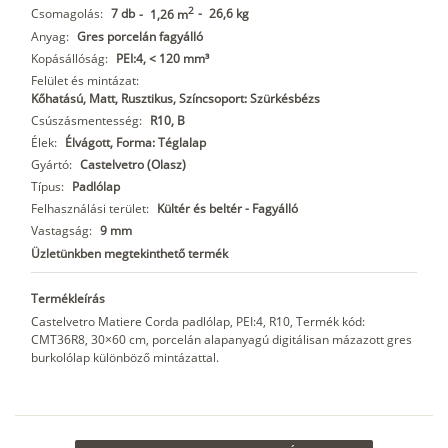
2
Csomagolás:
7 db
-
26,6 kg
-
1,26 m
Anyag:
Gres porcelán fagyálló
Kopásállóság:
PEI:4, < 120 mm³
Felület és mintázat:
Kőhatású, Matt, Rusztikus, Színcsoport: Szürkésbézs
Csúszásmentesség:
R10, B
Élek:
Élvágott, Forma: Téglalap
Gyártó:
Castelvetro (Olasz)
Típus:
Padlólap
Felhasználási terület:
Kültér és beltér - Fagyálló
Vastagság:
9 mm
Üzletünkben megtekinthető termék
Termékleírás
Castelvetro Matiere Corda padlólap, PEI:4, R10, Termék kód:
CMT36R8, 30×60 cm, porcelán alapanyagú digitálisan mázazott gres
burkolólap különböző mintázattal.