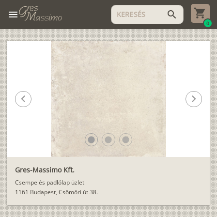
menu
search
0
chevron_left
chevron_right
lens
lens
lens
Gres-Massimo Kft.
Csempe és padlólap üzlet
1161 Budapest, Csömöri út 38.