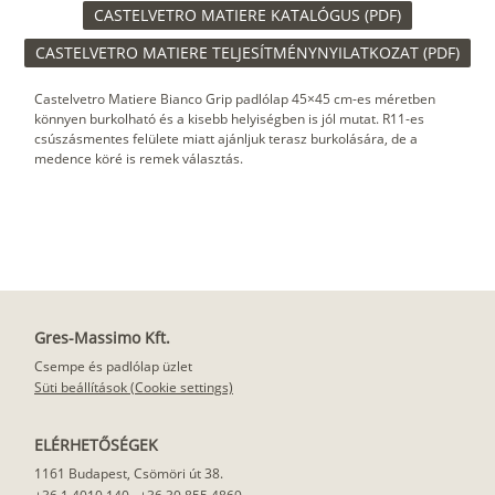
CASTELVETRO MATIERE KATALÓGUS (PDF)
CASTELVETRO MATIERE TELJESÍTMÉNYNYILATKOZAT (PDF)
Castelvetro Matiere Bianco Grip padlólap 45×45 cm-es méretben
könnyen burkolható és a kisebb helyiségben is jól mutat. R11-es
csúszásmentes felülete miatt ajánljuk terasz burkolására, de a
medence köré is remek választás.
Gres-Massimo Kft.
Csempe és padlólap üzlet
Süti beállítások (Cookie settings)
ELÉRHETŐSÉGEK
1161 Budapest, Csömöri út 38.