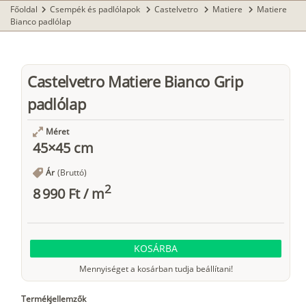
Főoldal
Csempék és padlólapok
Castelvetro
Matiere
Matiere
chevron_right
chevron_right
chevron_right
chevron_right
Bianco padlólap
Castelvetro Matiere Bianco Grip
padlólap
Méret
45×45 cm
Ár
(Bruttó)
2
8 990 Ft
/
m
KOSÁRBA
Mennyiséget a kosárban tudja beállítani!
Termékjellemzők