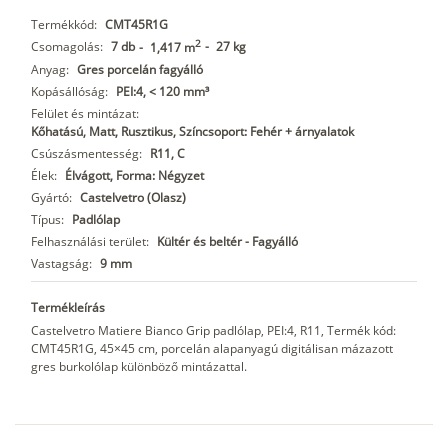
Termékkód:
CMT45R1G
2
Csomagolás:
7 db
-
27 kg
-
1,417 m
Anyag:
Gres porcelán fagyálló
Kopásállóság:
PEI:4, < 120 mm³
Felület és mintázat:
Kőhatású, Matt, Rusztikus, Színcsoport: Fehér + árnyalatok
Csúszásmentesség:
R11, C
Élek:
Élvágott, Forma: Négyzet
Gyártó:
Castelvetro (Olasz)
Típus:
Padlólap
Felhasználási terület:
Kültér és beltér - Fagyálló
Vastagság:
9 mm
Termékleírás
Castelvetro Matiere Bianco Grip padlólap, PEI:4, R11, Termék kód:
CMT45R1G, 45×45 cm, porcelán alapanyagú digitálisan mázazott
gres burkolólap különböző mintázattal.