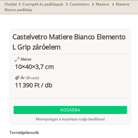
Főoldal
Csempék és padlólapok
Castelvetro
Matiere
Matiere
chevron_right
chevron_right
chevron_right
chevron_right
Bianco padlólap
Castelvetro Matiere Bianco Elemento
L Grip záróelem
Méret
10×40×3,7 cm
Ár
(Bruttó)
11 390 Ft
/
db
KOSÁRBA
Mennyiséget a kosárban tudja beállítani!
Termékjellemzők