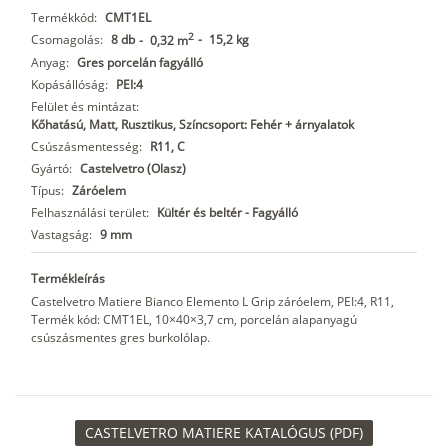
Termékkód:
CMT1EL
2
Csomagolás:
8 db
-
15,2 kg
-
0,32 m
Anyag:
Gres porcelán fagyálló
Kopásállóság:
PEI:4
Felület és mintázat:
Kőhatású, Matt, Rusztikus, Színcsoport: Fehér + árnyalatok
Csúszásmentesség:
R11, C
Gyártó:
Castelvetro (Olasz)
Típus:
Záróelem
Felhasználási terület:
Kültér és beltér - Fagyálló
Vastagság:
9 mm
Termékleírás
Castelvetro Matiere Bianco Elemento L Grip záróelem, PEI:4, R11,
Termék kód: CMT1EL, 10×40×3,7 cm, porcelán alapanyagú
csúszásmentes gres burkolólap.
CASTELVETRO MATIERE KATALÓGUS (PDF)