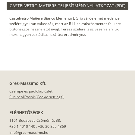
CASTELVETRO MATIERE TELJESÍTMÉNYNYILATKOZAT (PDF)
Castelvetro Matiere Bianco Elemento L Grip záróelemet medence
szélére gyakran válasszák, mert az R11-es csúszásmentes felülete
biztonságos használatot nyújt. Terasz szélére is szívesen ajánljuk,
mert nagyon esztétikus lezárást eredményez.
Gres-Massimo Kft.
Csempe és padlólap üzlet
Süti beállítások (Cookie settings)
ELÉRHETŐSÉGEK
1161 Budapest, Csömöri út 38.
+36 1 4010 140
,
+36 30 855 4869
info@gres-massimo.hu