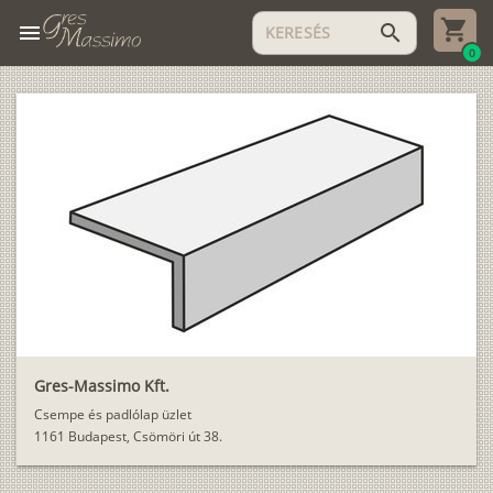
menu
search
0
Gres-Massimo Kft.
Csempe és padlólap üzlet
1161 Budapest, Csömöri út 38.