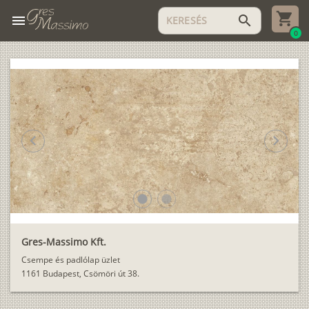
menu
search
0
chevron_left
chevron_right
lens
lens
Gres-Massimo Kft.
Csempe és padlólap üzlet
1161 Budapest, Csömöri út 38.