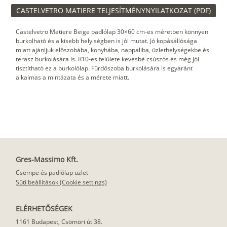
CASTELVETRO MATIERE TELJESÍTMÉNYNYILATKOZAT (PDF)
Castelvetro Matiere Beige padlólap 30×60 cm-es méretben könnyen
burkolható és a kisebb helyiségben is jól mutat. Jó kopásállósága
miatt ajánljuk előszobába, konyhába, nappaliba, üzlethelységekbe és
terasz burkolására is. R10-es felülete kevésbé csúszós és még jól
tisztítható ez a burkolólap. Fürdőszoba burkolására is egyaránt
alkalmas a mintázata és a mérete miatt.
Gres-Massimo Kft.
Csempe és padlólap üzlet
Süti beállítások (Cookie settings)
ELÉRHETŐSÉGEK
1161 Budapest, Csömöri út 38.