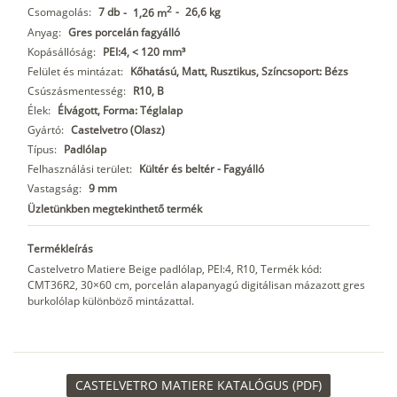
2
Csomagolás:
7 db
-
26,6 kg
-
1,26 m
Anyag:
Gres porcelán fagyálló
Kopásállóság:
PEI:4, < 120 mm³
Felület és mintázat:
Kőhatású, Matt, Rusztikus, Színcsoport: Bézs
Csúszásmentesség:
R10, B
Élek:
Élvágott, Forma: Téglalap
Gyártó:
Castelvetro (Olasz)
Típus:
Padlólap
Felhasználási terület:
Kültér és beltér - Fagyálló
Vastagság:
9 mm
Üzletünkben megtekinthető termék
Termékleírás
Castelvetro Matiere Beige padlólap, PEI:4, R10, Termék kód:
CMT36R2, 30×60 cm, porcelán alapanyagú digitálisan mázazott gres
burkolólap különböző mintázattal.
CASTELVETRO MATIERE KATALÓGUS (PDF)