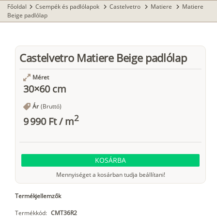
Főoldal
Csempék és padlólapok
Castelvetro
Matiere
Matiere
chevron_right
chevron_right
chevron_right
chevron_right
Beige padlólap
Castelvetro Matiere Beige padlólap
Méret
30×60 cm
Ár
(Bruttó)
2
9 990 Ft
/
m
KOSÁRBA
Mennyiséget a kosárban tudja beállítani!
Termékjellemzők
Termékkód:
CMT36R2