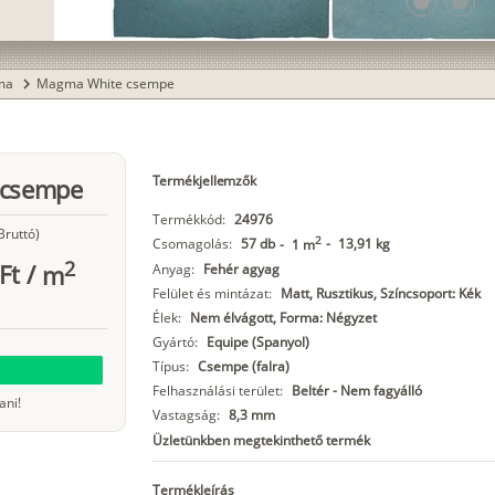
lens
lens
ma
Magma White csempe
chevron_right
Termékjellemzők
 csempe
Termékkód:
24976
Bruttó)
2
Csomagolás:
57 db
-
13,91 kg
-
1 m
2
Ft
/
m
Anyag:
Fehér agyag
Felület és mintázat:
Matt, Rusztikus, Színcsoport: Kék
Élek:
Nem élvágott, Forma: Négyzet
Gyártó:
Equipe (Spanyol)
Típus:
Csempe (falra)
Felhasználási terület:
Beltér - Nem fagyálló
ani!
Vastagság:
8,3 mm
Üzletünkben megtekinthető termék
Termékleírás