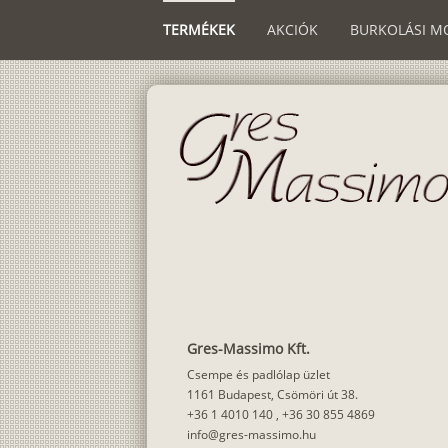
TERMÉKEK
AKCIÓK
BURKOLÁSI M
Gres-Massimo Kft.
Csempe és padlólap üzlet
1161 Budapest, Csömöri út 38.
+36 1 4010 140
,
+36 30 855 4869
info@gres-massimo.hu