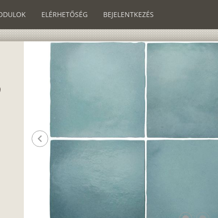
ODULOK
ELÉRHETŐSÉG
BEJELENTKEZÉS
chevron_left