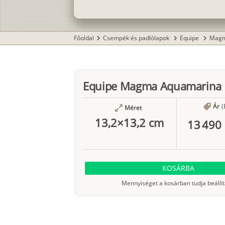
Főoldal
Csempék és padlólapok
Equipe
Mag
chevron_right
chevron_right
chevron_right
Equipe Magma Aquamarina
Ár
(
Méret
13,2×13,2 cm
13 490 
KOSÁRBA
Mennyiséget a kosárban tudja beállít