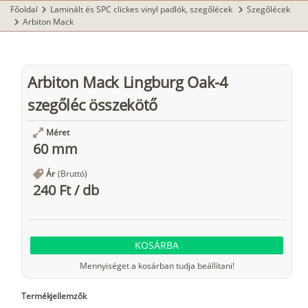
Főoldal
Laminált és SPC clickes vinyl padlók, szegőlécek
Szegőlécek
chevron_right
chevron_right
Arbiton Mack
chevron_right
Arbiton Mack Lingburg Oak-4
szegőléc összekötő
Méret
60 mm
Ár
(Bruttó)
240 Ft
/
db
KOSÁRBA
Mennyiséget a kosárban tudja beállítani!
Termékjellemzők