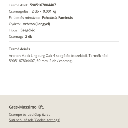
Termékkód:
5905167804407
Csomagolás:
2 db
-
0,001 kg
Felület és mintázat:
Fahatású, Famintás
Gyártó:
Arbiton (Lengyel)
Típus:
Szegőléc
Csomag:
2 db
Termékleírás
Arbiton Mack Lingburg Oak-4 szegőléc összekötő, Termék kód:
5905167804407, 60 mm, 2 db / csomag.
Gres-Massimo Kft.
Csempe és padlólap üzlet
Süti beállítások (Cookie settings)