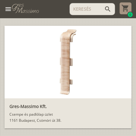
menu
search
0
Gres-Massimo Kft.
Csempe és padlólap üzlet
1161 Budapest, Csömöri út 38.