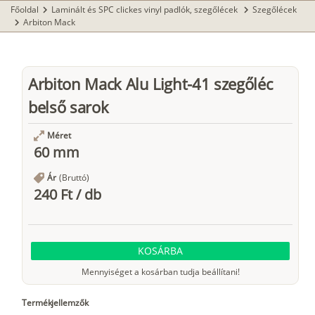
Főoldal
Laminált és SPC clickes vinyl padlók, szegőlécek
Szegőlécek
chevron_right
chevron_right
Arbiton Mack
chevron_right
Arbiton Mack Alu Light-41 szegőléc
belső sarok
Méret
60 mm
Ár
(Bruttó)
240 Ft
/
db
KOSÁRBA
Mennyiséget a kosárban tudja beállítani!
Termékjellemzők