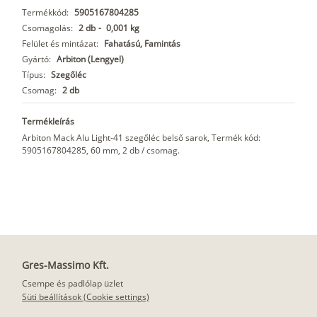
Termékkód:
5905167804285
Csomagolás:
2 db
-
0,001 kg
Felület és mintázat:
Fahatású, Famintás
Gyártó:
Arbiton (Lengyel)
Típus:
Szegőléc
Csomag:
2 db
Termékleírás
Arbiton Mack Alu Light-41 szegőléc belső sarok, Termék kód:
5905167804285, 60 mm, 2 db / csomag.
Gres-Massimo Kft.
Csempe és padlólap üzlet
Süti beállítások (Cookie settings)