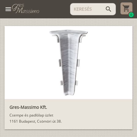
menu
search
0
Gres-Massimo Kft.
Csempe és padlólap üzlet
1161 Budapest, Csömöri út 38.