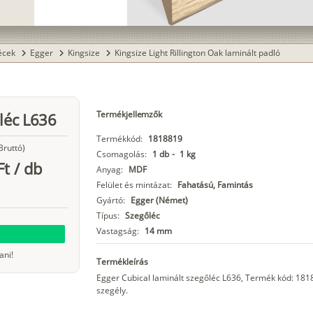
lécek
Egger
Kingsize
Kingsize Light Rillington Oak laminált padló
chevron_right
chevron_right
chevron_right
Termékjellemzők
léc L636
Termékkód:
1818819
Bruttó)
Csomagolás:
1 db
-
1 kg
Ft
/
db
Anyag:
MDF
Felület és mintázat:
Fahatású, Famintás
Gyártó:
Egger (Német)
Típus:
Szegőléc
Vastagság:
14 mm
ani!
Termékleírás
Egger Cubical laminált szegőléc L636, Termék kód: 18
szegély.