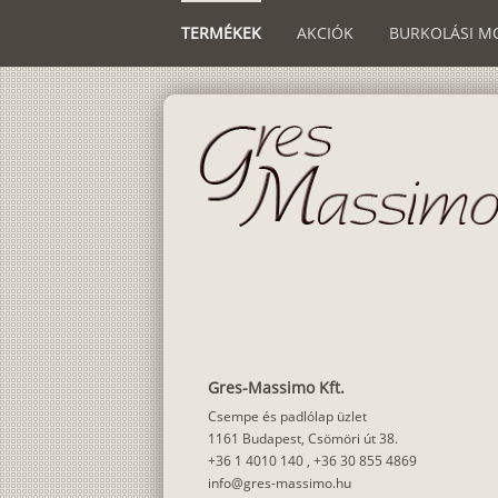
TERMÉKEK
AKCIÓK
BURKOLÁSI M
Gres-Massimo Kft.
Csempe és padlólap üzlet
1161 Budapest, Csömöri út 38.
+36 1 4010 140
,
+36 30 855 4869
info@gres-massimo.hu