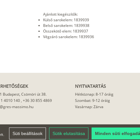
Ajánlott kiegészítők:
Külső sarokelem: 1839939
Belső sarokelem: 1839938
Összekötő elem: 1839937
Végzáró sarokelem: 1839936
ÉRHETŐSÉGEK
NYITVATARTÁS
1 Budapest, Csömöri út 38.
Hétköznap: 8-17 óráig
 1 4010 140
,
+36 30 855 4869
Szombat: 9-12 óráig
o@gres-massimo.hu
Vasárnap: Zárva
Süti beállítások
Sütik elutasítása
Minden süti elfogad
en.