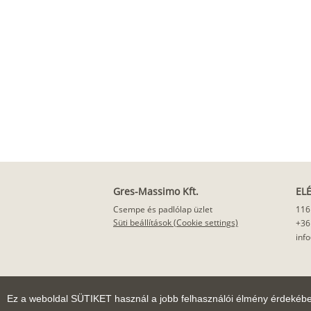
Gres-Massimo Kft.
EL
Csempe és padlólap üzlet
116
Süti beállítások (Cookie settings)
+36
inf
Ez a weboldal SÜTIKET használ a jobb felhasználói élmény érdekéb