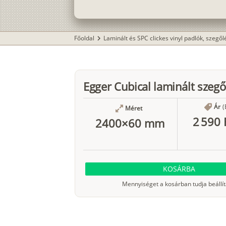
Főoldal
Laminált és SPC clickes vinyl padlók, szegő
chevron_right
Egger Cubical laminált szegő
Ár
(
Méret
2 590 
2400×60 mm
KOSÁRBA
Mennyiséget a kosárban tudja beállít