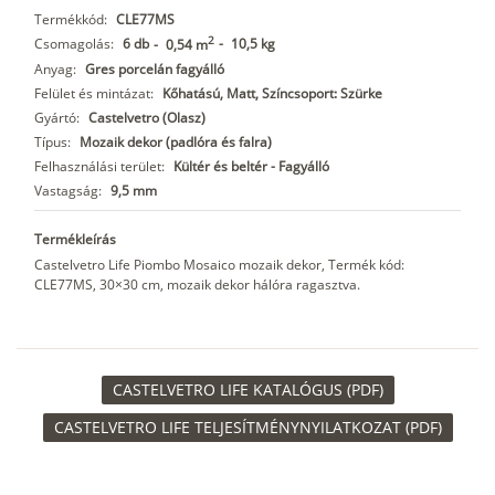
Termékkód:
CLE77MS
2
Csomagolás:
6 db
-
10,5 kg
-
0,54 m
Anyag:
Gres porcelán fagyálló
Felület és mintázat:
Kőhatású, Matt, Színcsoport: Szürke
Gyártó:
Castelvetro (Olasz)
Típus:
Mozaik dekor (padlóra és falra)
Felhasználási terület:
Kültér és beltér - Fagyálló
Vastagság:
9,5 mm
Termékleírás
Castelvetro Life Piombo Mosaico mozaik dekor, Termék kód:
CLE77MS, 30×30 cm, mozaik dekor hálóra ragasztva.
CASTELVETRO LIFE KATALÓGUS (PDF)
CASTELVETRO LIFE TELJESÍTMÉNYNYILATKOZAT (PDF)