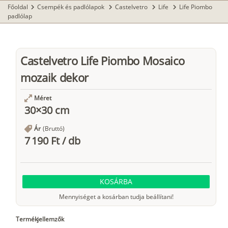
Főoldal
Csempék és padlólapok
Castelvetro
Life
Life Piombo
chevron_right
chevron_right
chevron_right
chevron_right
padlólap
Castelvetro Life Piombo Mosaico
mozaik dekor
Méret
30×30 cm
Ár
(Bruttó)
7 190 Ft
/
db
KOSÁRBA
Mennyiséget a kosárban tudja beállítani!
Termékjellemzők