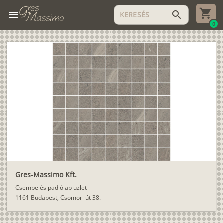
menu
search
0
Gres-Massimo Kft.
Csempe és padlólap üzlet
1161 Budapest, Csömöri út 38.