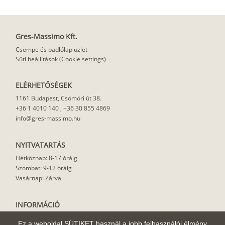
Gres-Massimo Kft.
Csempe és padlólap üzlet
Süti beállítások (Cookie settings)
ELÉRHETŐSÉGEK
1161 Budapest, Csömöri út 38.
+36 1 4010 140
,
+36 30 855 4869
info@gres-massimo.hu
NYITVATARTÁS
Hétköznap: 8-17 óráig
Szombat: 9-12 óráig
Vasárnap: Zárva
INFORMÁCIÓ
Vásárlási feltételek
Ez a weboldal SÜTIKET használ a jobb felhasználói élmény