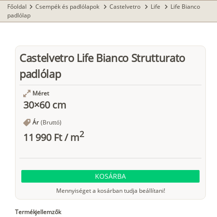
Főoldal
Csempék és padlólapok
Castelvetro
Life
Life Bianco
chevron_right
chevron_right
chevron_right
chevron_right
padlólap
Castelvetro Life Bianco Strutturato
padlólap
Méret
30×60 cm
Ár
(Bruttó)
2
11 990 Ft
/
m
KOSÁRBA
Mennyiséget a kosárban tudja beállítani!
Termékjellemzők