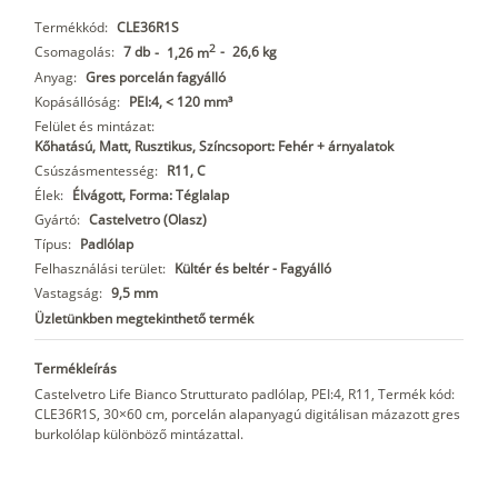
Termékkód:
CLE36R1S
2
Csomagolás:
7 db
-
26,6 kg
-
1,26 m
Anyag:
Gres porcelán fagyálló
Kopásállóság:
PEI:4, < 120 mm³
Felület és mintázat:
Kőhatású, Matt, Rusztikus, Színcsoport: Fehér + árnyalatok
Csúszásmentesség:
R11, C
Élek:
Élvágott, Forma: Téglalap
Gyártó:
Castelvetro (Olasz)
Típus:
Padlólap
Felhasználási terület:
Kültér és beltér - Fagyálló
Vastagság:
9,5 mm
Üzletünkben megtekinthető termék
Termékleírás
Castelvetro Life Bianco Strutturato padlólap, PEI:4, R11, Termék kód:
CLE36R1S, 30×60 cm, porcelán alapanyagú digitálisan mázazott gres
burkolólap különböző mintázattal.