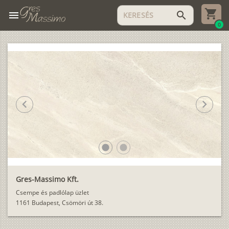
menu
search
0
chevron_left
chevron_right
lens
lens
Gres-Massimo Kft.
Csempe és padlólap üzlet
1161 Budapest, Csömöri út 38.