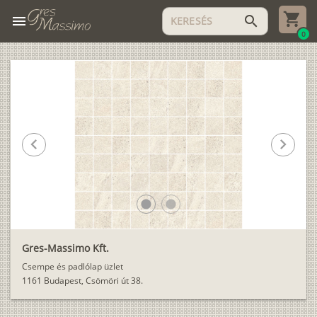
menu
search
0
chevron_left
chevron_right
lens
lens
Gres-Massimo Kft.
Csempe és padlólap üzlet
1161 Budapest, Csömöri út 38.