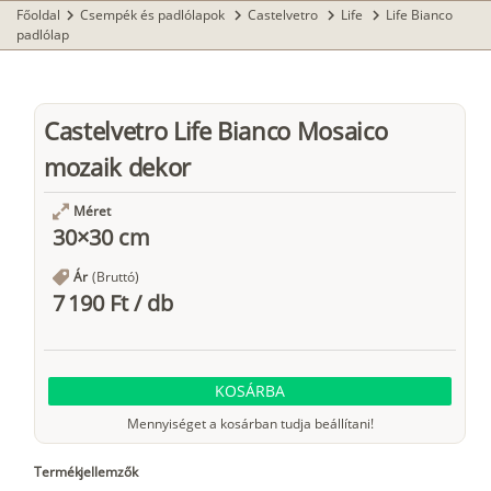
Főoldal
Csempék és padlólapok
Castelvetro
Life
Life Bianco
chevron_right
chevron_right
chevron_right
chevron_right
padlólap
Castelvetro Life Bianco Mosaico
mozaik dekor
Méret
30×30 cm
Ár
(Bruttó)
7 190 Ft
/
db
KOSÁRBA
Mennyiséget a kosárban tudja beállítani!
Termékjellemzők