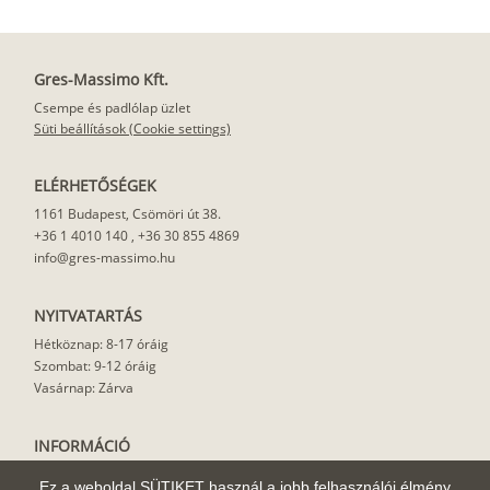
Gres-Massimo Kft.
Csempe és padlólap üzlet
Süti beállítások (Cookie settings)
ELÉRHETŐSÉGEK
1161 Budapest, Csömöri út 38.
+36 1 4010 140
,
+36 30 855 4869
info@gres-massimo.hu
NYITVATARTÁS
Hétköznap: 8-17 óráig
Szombat: 9-12 óráig
Vasárnap: Zárva
INFORMÁCIÓ
Vásárlási feltételek
Ez a weboldal SÜTIKET használ a jobb felhasználói élmény