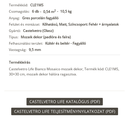
Termékkód:
CLE1MS
2
Csomagolás:
6 db
-
10,5 kg
-
0,54 m
Anyag:
Gres porcelán fagyálló
Felület és mintázat:
Kőhatású, Matt, Színcsoport: Fehér + árnyalatok
Gyártó:
Castelvetro (Olasz)
Típus:
Mozaik dekor (padlóra és falra)
Felhasználási terület:
Kültér és beltér - Fagyálló
Vastagság:
9,5 mm
Termékleírás
Castelvetro Life Bianco Mosaico mozaik dekor, Termék kód: CLE1MS,
30×30 cm, mozaik dekor hálóra ragasztva.
CASTELVETRO LIFE KATALÓGUS (PDF)
CASTELVETRO LIFE TELJESÍTMÉNYNYILATKOZAT (PDF)