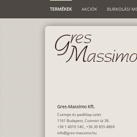
TERMÉKEK
AKCIÓK
BURKOLÁSI M
Gres-Massimo Kft.
Csempe és padlólap üzlet
1161 Budapest, Csömöri út 38.
+36 1 4010 140
,
+36 30 855 4869
info@gres-massimo.hu