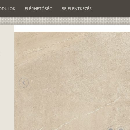
ODULOK
ELÉRHETŐSÉG
BEJELENTKEZÉS
chevron_left