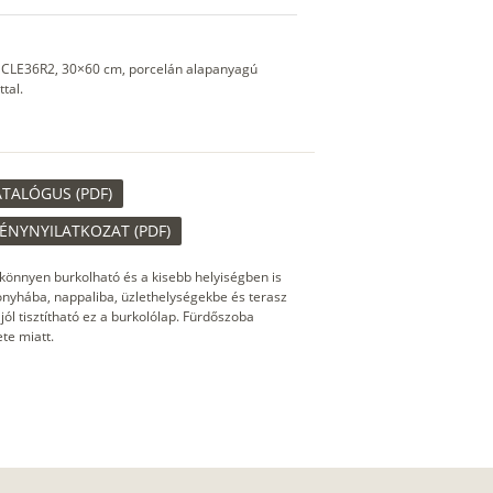
d: CLE36R2, 30×60 cm, porcelán alapanyagú
tal.
ATALÓGUS (PDF)
MÉNYNYILATKOZAT (PDF)
könnyen burkolható és a kisebb helyiségben is
konyhába, nappaliba, üzlethelységekbe és terasz
ól tisztítható ez a burkolólap. Fürdőszoba
te miatt.