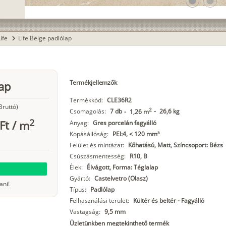
lens
lens
Life
Life Beige padlólap
chevron_right
Termékjellemzők
lap
Termékkód:
CLE36R2
Bruttó)
2
Csomagolás:
7 db
-
26,6 kg
-
1,26 m
2
Ft
/
m
Anyag:
Gres porcelán fagyálló
Kopásállóság:
PEI:4, < 120 mm³
Felület és mintázat:
Kőhatású, Matt, Színcsoport: Bézs
Csúszásmentesség:
R10, B
Élek:
Élvágott, Forma: Téglalap
Gyártó:
Castelvetro (Olasz)
ani!
Típus:
Padlólap
Felhasználási terület:
Kültér és beltér - Fagyálló
Vastagság:
9,5 mm
Üzletünkben megtekinthető termék