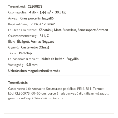
Termékkód:
CLE60R7S
2
Csomagolás:
4 db
-
30,3 kg
-
1,44 m
Anyag:
Gres porcelán fagyálló
Kopásállóság:
PEI:4, < 120 mm³
Felület és mintázat:
Kőhatású, Matt, Rusztikus, Színcsoport: Antracit
Csúszásmentesség:
R11, C
Élek:
Élvágott, Forma: Négyzet
Gyártó:
Castelvetro (Olasz)
Típus:
Padlólap
Felhasználási terület:
Kültér és beltér - Fagyálló
Vastagság:
9,5 mm
Üzletünkben megtekinthető termék
Termékleírás
Castelvetro Life Antracite Strutturato padlólap, PEI:4, R11, Termék
kód: CLE60R7S, 60×60 cm, porcelán alapanyagú digitálisan mázazott
gres burkolólap különböző mintázattal.