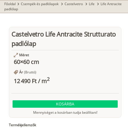
Főoldal
Csempék és padlólapok
Castelvetro
Life
Life Antracite
chevron_right
chevron_right
chevron_right
chevron_right
padlólap
Castelvetro Life Antracite Strutturato
padlólap
Méret
60×60 cm
Ár
(Bruttó)
2
12 490 Ft
/
m
KOSÁRBA
Mennyiséget a kosárban tudja beállítani!
Termékjellemzők