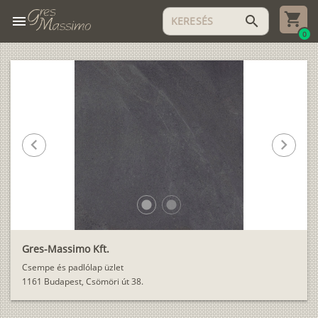
menu
search
0
chevron_left
chevron_right
lens
lens
Gres-Massimo Kft.
Csempe és padlólap üzlet
1161 Budapest, Csömöri út 38.