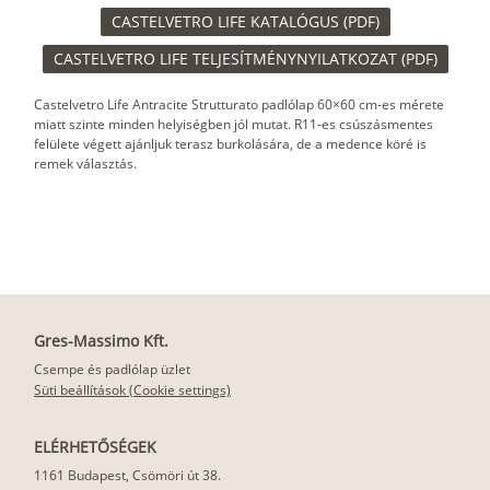
CASTELVETRO LIFE KATALÓGUS (PDF)
CASTELVETRO LIFE TELJESÍTMÉNYNYILATKOZAT (PDF)
Castelvetro Life Antracite Strutturato padlólap 60×60 cm-es mérete
miatt szinte minden helyiségben jól mutat. R11-es csúszásmentes
felülete végett ajánljuk terasz burkolására, de a medence köré is
remek választás.
Gres-Massimo Kft.
Csempe és padlólap üzlet
Süti beállítások (Cookie settings)
ELÉRHETŐSÉGEK
1161 Budapest, Csömöri út 38.