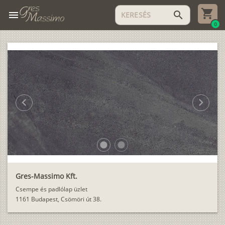
menu
search
0
chevron_left
chevron_right
lens
lens
Gres-Massimo Kft.
Csempe és padlólap üzlet
1161 Budapest, Csömöri út 38.