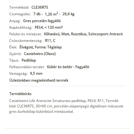
Termékkód:
CLE36R7S
2
Csomagolás:
7 db
-
26,6 kg
-
1,26 m
Anyag:
Gres porcelán fagyálló
Kopásállóság:
PEI:4, < 120 mm³
Felület és mintázat:
Kőhatású, Matt, Rusztikus, Színcsoport: Antracit
Csúszásmentesség:
R11, C
Élek:
Élvágott, Forma: Téglalap
Gyártó:
Castelvetro (Olasz)
Típus:
Padlólap
Felhasználási terület:
Kültér és beltér - Fagyálló
Vastagság:
9,5 mm
Üzletünkben megtekinthető termék
Termékleírás
Castelvetro Life Antracite Strutturato padlólap, PEI:4, R11, Termék
kód: CLE36R7S, 30×60 cm, porcelán alapanyagú digitálisan mázazott
gres burkolólap különböző mintázattal.