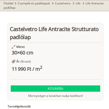
Főoldal
Csempék és padlólapok
Castelvetro
Life
Life Antracite
chevron_right
chevron_right
chevron_right
chevron_right
padlólap
Castelvetro Life Antracite Strutturato
padlólap
Méret
30×60 cm
Ár
(Bruttó)
2
11 990 Ft
/
m
KOSÁRBA
Mennyiséget a kosárban tudja beállítani!
Termékjellemzők