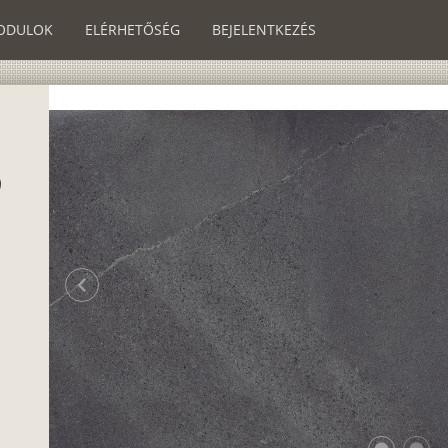
ODULOK
ELÉRHETŐSÉG
BEJELENTKEZÉS
chevron_left