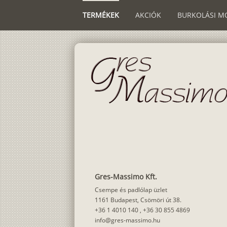
TERMÉKEK
AKCIÓK
BURKOLÁSI M
Gres-Massimo Kft.
Csempe és padlólap üzlet
1161 Budapest, Csömöri út 38.
+36 1 4010 140
,
+36 30 855 4869
info@gres-massimo.hu