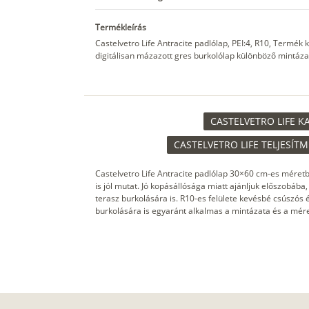
Termékleírás
Castelvetro Life Antracite padlólap, PEI:4, R10, Termé
digitálisan mázazott gres burkolólap különböző mintázat
CASTELVETRO LIFE K
CASTELVETRO LIFE TELJESÍT
Castelvetro Life Antracite padlólap 30×60 cm-es méret
is jól mutat. Jó kopásállósága miatt ajánljuk előszobáb
terasz burkolására is. R10-es felülete kevésbé csúszós é
burkolására is egyaránt alkalmas a mintázata és a mére