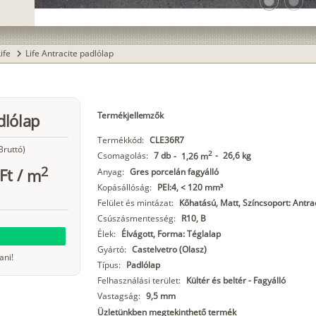
lens
lens
Life
Life Antracite padlólap
chevron_right
Termékjellemzők
dlólap
Termékkód:
CLE36R7
Bruttó)
2
Csomagolás:
7 db
-
26,6 kg
-
1,26 m
2
Ft
/
m
Anyag:
Gres porcelán fagyálló
Kopásállóság:
PEI:4, < 120 mm³
Felület és mintázat:
Kőhatású, Matt, Színcsoport: Antrac
Csúszásmentesség:
R10, B
Élek:
Élvágott, Forma: Téglalap
Gyártó:
Castelvetro (Olasz)
ani!
Típus:
Padlólap
Felhasználási terület:
Kültér és beltér - Fagyálló
Vastagság:
9,5 mm
Üzletünkben megtekinthető termék