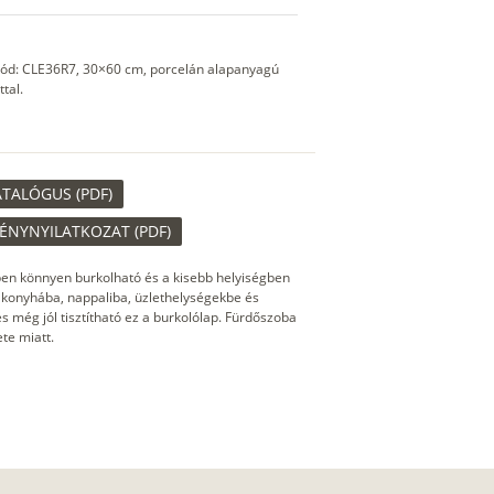
k kód: CLE36R7, 30×60 cm, porcelán alapanyagú
tal.
ATALÓGUS (PDF)
MÉNYNYILATKOZAT (PDF)
ben könnyen burkolható és a kisebb helyiségben
a, konyhába, nappaliba, üzlethelységekbe és
s még jól tisztítható ez a burkolólap. Fürdőszoba
te miatt.