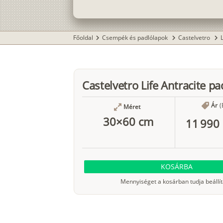
Főoldal
Csempék és padlólapok
Castelvetro
chevron_right
chevron_right
chevron_right
Castelvetro Life Antracite pa
Ár
(
Méret
30×60 cm
11 990 
KOSÁRBA
Mennyiséget a kosárban tudja beállít