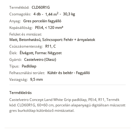
Termékkód:
CLD60R1G
2
Csomagolás:
4 db
-
30,3 kg
-
1,44 m
Anyag:
Gres porcelán fagyálló
Kopásállóság:
PEI:4, < 120 mm³
Felület és mintázat:
Matt, Betonhatású, Színcsoport: Fehér + árnyalatok
Csúszásmentesség:
R11, C
Élek:
Élvágott, Forma: Négyzet
Gyártó:
Castelvetro (Olasz)
Típus:
Padlólap
Felhasználási terület:
Kültér és beltér - Fagyálló
Vastagság:
9,5 mm
Termékleírás
Castelvetro Concept Land White Grip padlólap, PEI:4, R11, Termék
kód: CLD60R1G, 60×60 cm, porcelán alapanyagú digitálisan mázazott
gres burkolólap különböző mintázattal.