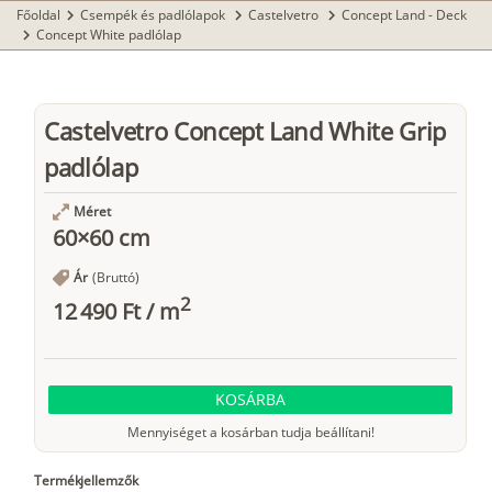
Főoldal
Csempék és padlólapok
Castelvetro
Concept Land - Deck
chevron_right
chevron_right
chevron_right
Concept White padlólap
chevron_right
Castelvetro Concept Land White Grip
padlólap
Méret
60×60 cm
Ár
(Bruttó)
2
12 490 Ft
/
m
KOSÁRBA
Mennyiséget a kosárban tudja beállítani!
Termékjellemzők