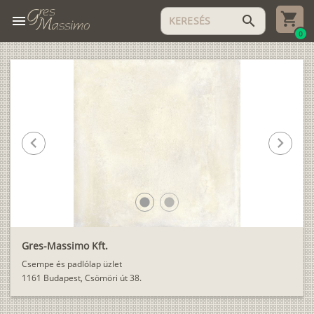
menu
search
0
chevron_left
chevron_right
lens
lens
Gres-Massimo Kft.
Csempe és padlólap üzlet
1161 Budapest, Csömöri út 38.