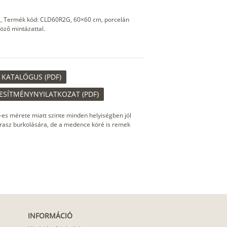
R11, Termék kód: CLD60R2G, 60×60 cm, porcelán
öző mintázattal.
KATALÓGUS (PDF)
ESÍTMÉNYNYILATKOZAT (PDF)
es mérete miatt szinte minden helyiségben jól
erasz burkolására, de a medence köré is remek
INFORMÁCIÓ