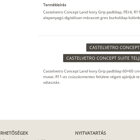
Termékleírás
Castelvetro Concept Land Ivory Grip padlólap, PEI:4, 
alapanyagú digitálisan mázazott gres burkolólap különb
CASTELVETRO CONCEPT 
CASTELVETRO CONCEPT SUITE TELJ
Castelvetro Concept Land Ivory Grip padlólap 60×60 cm-
mutat. R11-es csúszásmentes felülete végett ajánljuk t
választás.
ÉRHETŐSÉGEK
NYITVATARTÁS