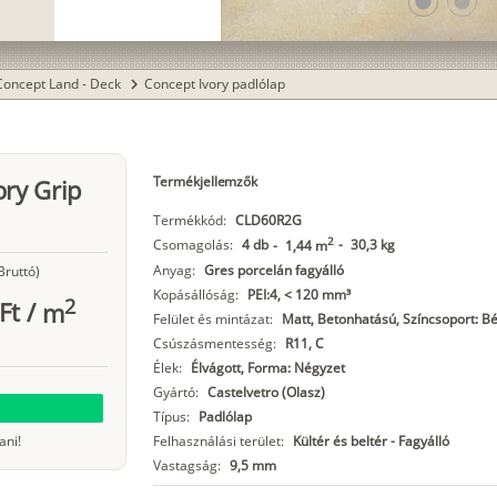
lens
lens
Concept Land - Deck
Concept Ivory padlólap
chevron_right
Termékjellemzők
ory Grip
Termékkód:
CLD60R2G
2
Csomagolás:
4 db
-
30,3 kg
-
1,44 m
Anyag:
Gres porcelán fagyálló
Bruttó)
Kopásállóság:
PEI:4, < 120 mm³
2
Ft
/
m
Felület és mintázat:
Matt, Betonhatású, Színcsoport: B
Csúszásmentesség:
R11, C
Élek:
Élvágott, Forma: Négyzet
Gyártó:
Castelvetro (Olasz)
Típus:
Padlólap
ani!
Felhasználási terület:
Kültér és beltér - Fagyálló
Vastagság:
9,5 mm