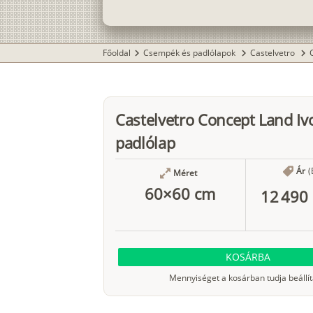
Főoldal
Csempék és padlólapok
Castelvetro
chevron_right
chevron_right
chevron_right
Castelvetro Concept Land Iv
padlólap
Ár
(
Méret
60×60 cm
12 490 
KOSÁRBA
Mennyiséget a kosárban tudja beállít