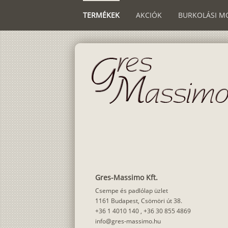
TERMÉKEK
AKCIÓK
BURKOLÁSI M
Gres-Massimo Kft.
Csempe és padlólap üzlet
1161 Budapest, Csömöri út 38.
+36 1 4010 140
,
+36 30 855 4869
info@gres-massimo.hu