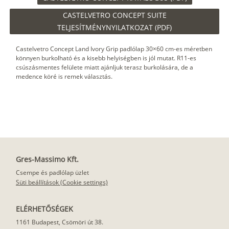
CASTELVETRO CONCEPT SUITE
TELJESÍTMÉNYNYILATKOZAT (PDF)
Castelvetro Concept Land Ivory Grip padlólap 30×60 cm-es méretben
könnyen burkolható és a kisebb helyiségben is jól mutat. R11-es
csúszásmentes felülete miatt ajánljuk terasz burkolására, de a
medence köré is remek választás.
Gres-Massimo Kft.
Csempe és padlólap üzlet
Süti beállítások (Cookie settings)
ELÉRHETŐSÉGEK
1161 Budapest, Csömöri út 38.