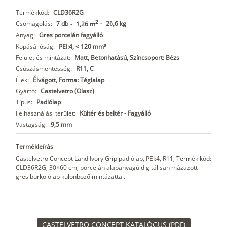
Termékkód:
CLD36R2G
2
Csomagolás:
7 db
-
26,6 kg
-
1,26 m
Anyag:
Gres porcelán fagyálló
Kopásállóság:
PEI:4, < 120 mm³
Felület és mintázat:
Matt, Betonhatású, Színcsoport: Bézs
Csúszásmentesség:
R11, C
Élek:
Élvágott, Forma: Téglalap
Gyártó:
Castelvetro (Olasz)
Típus:
Padlólap
Felhasználási terület:
Kültér és beltér - Fagyálló
Vastagság:
9,5 mm
Termékleírás
Castelvetro Concept Land Ivory Grip padlólap, PEI:4, R11, Termék kód:
CLD36R2G, 30×60 cm, porcelán alapanyagú digitálisan mázazott
gres burkolólap különböző mintázattal.
CASTELVETRO CONCEPT KATALÓGUS (PDF)