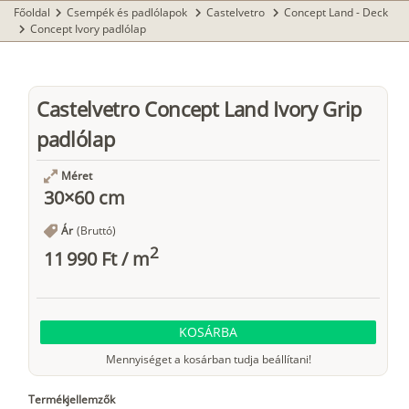
Főoldal
Csempék és padlólapok
Castelvetro
Concept Land - Deck
chevron_right
chevron_right
chevron_right
Concept Ivory padlólap
chevron_right
Castelvetro Concept Land Ivory Grip
padlólap
Méret
30×60 cm
Ár
(Bruttó)
2
11 990 Ft
/
m
KOSÁRBA
Mennyiséget a kosárban tudja beállítani!
Termékjellemzők