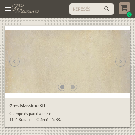
menu
search
0
chevron_left
chevron_right
lens
lens
Gres-Massimo Kft.
Csempe és padlólap üzlet
1161 Budapest, Csömöri út 38.