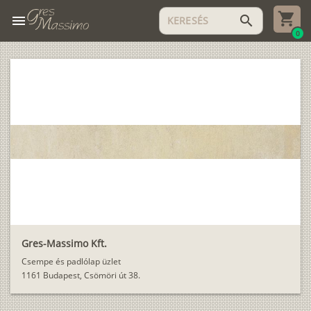
menu
search
0
Gres-Massimo Kft.
Csempe és padlólap üzlet
1161 Budapest, Csömöri út 38.