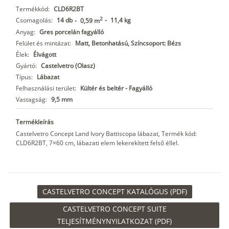
Termékkód:
CLD6R2BT
2
Csomagolás:
14 db
-
11,4 kg
-
0,59 m
Anyag:
Gres porcelán fagyálló
Felület és mintázat:
Matt, Betonhatású, Színcsoport: Bézs
Élek:
Élvágott
Gyártó:
Castelvetro (Olasz)
Típus:
Lábazat
Felhasználási terület:
Kültér és beltér - Fagyálló
Vastagság:
9,5 mm
Termékleírás
Castelvetro Concept Land Ivory Battiscopa lábazat, Termék kód:
CLD6R2BT, 7×60 cm, lábazati elem lekerekített felső éllel.
CASTELVETRO CONCEPT KATALÓGUS (PDF)
CASTELVETRO CONCEPT SUITE
TELJESÍTMÉNYNYILATKOZAT (PDF)