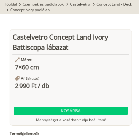
Főoldal
Csempék és padlólapok
Castelvetro
Concept Land - Deck
chevron_right
chevron_right
chevron_right
Concept Ivory padlólap
chevron_right
Castelvetro Concept Land Ivory
Battiscopa lábazat
Méret
7×60 cm
Ár
(Bruttó)
2 990 Ft
/
db
KOSÁRBA
Mennyiséget a kosárban tudja beállítani!
Termékjellemzők