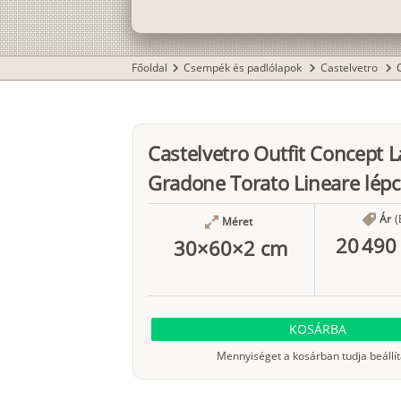
Főoldal
Csempék és padlólapok
Castelvetro
chevron_right
chevron_right
chevron_right
Castelvetro Outfit Concept L
Gradone Torato Lineare lépc
Ár
(
Méret
20 490 
30×60×2 cm
KOSÁRBA
Mennyiséget a kosárban tudja beállít