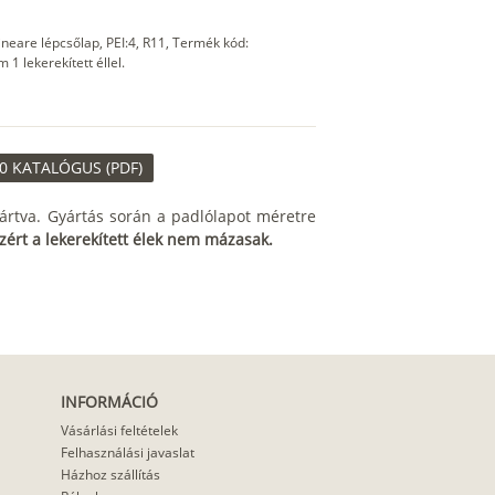
neare lépcsőlap, PEI:4, R11, Termék kód:
 lekerekített éllel.
0 KATALÓGUS (PDF)
ártva. Gyártás során a padlólapot méretre
zért a lekerekített élek nem mázasak.
INFORMÁCIÓ
Vásárlási feltételek
Felhasználási javaslat
Házhoz szállítás