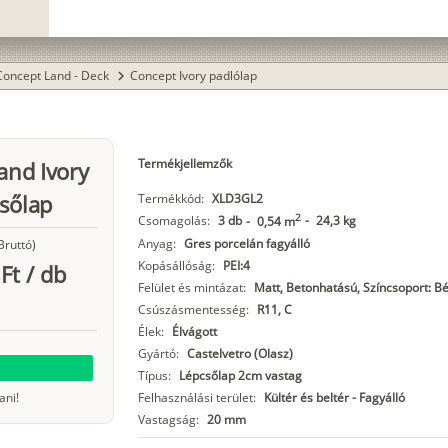
Concept Land - Deck
Concept Ivory padlólap
chevron_right
Termékjellemzők
and Ivory
sőlap
Termékkód:
XLD3GL2
2
Csomagolás:
3 db
-
24,3 kg
-
0,54 m
Anyag:
Gres porcelán fagyálló
Bruttó)
Kopásállóság:
PEI:4
Ft
/
db
Felület és mintázat:
Matt, Betonhatású, Színcsoport: B
Csúszásmentesség:
R11, C
Élek:
Élvágott
Gyártó:
Castelvetro (Olasz)
Típus:
Lépcsőlap 2cm vastag
ani!
Felhasználási terület:
Kültér és beltér - Fagyálló
Vastagság:
20 mm