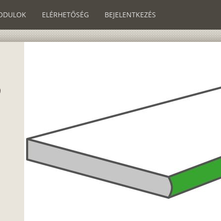
ODULOK
ELÉRHETŐSÉG
BEJELENTKEZÉS