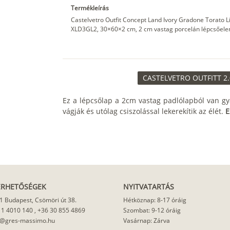
Termékleírás
Castelvetro Outfit Concept Land Ivory Gradone Torato Li
XLD3GL2, 30×60×2 cm, 2 cm vastag porcelán lépcsőelem 1
CASTELVETRO OUTFITT 2.
Ez a lépcsőlap a 2cm vastag padlólapból van gy
vágják és utólag csiszolással lekerekítik az élét.
E
ÉRHETŐSÉGEK
NYITVATARTÁS
1 Budapest, Csömöri út 38.
Hétköznap: 8-17 óráig
 1 4010 140
,
+36 30 855 4869
Szombat: 9-12 óráig
o@gres-massimo.hu
Vasárnap: Zárva