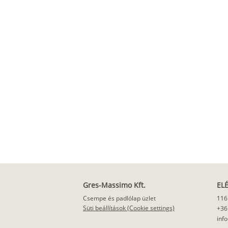
Gres-Massimo Kft.
EL
Csempe és padlólap üzlet
116
Süti beállítások (Cookie settings)
+36
inf