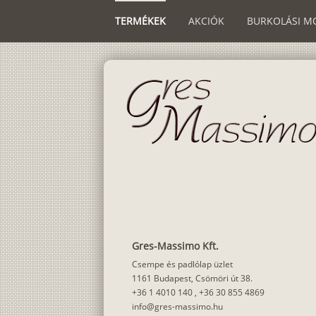
TERMÉKEK
AKCIÓK
BURKOLÁSI M
Gres-Massimo Kft.
Csempe és padlólap üzlet
1161 Budapest, Csömöri út 38.
+36 1 4010 140
,
+36 30 855 4869
info@gres-massimo.hu