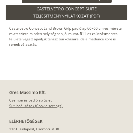
CASTELVETRO CONCEPT SUITE
TELJESÍTMÉNYNYILATKOZAT (PDF)
Castelvetro Concept Land Brown Grip padlólap 60×60 cm-es mérete
miatt szinte minden helyiségben jól mutat. R11-es csúszásmentes
felülete végett ajánljuk terasz burkolására, de a medence köré is
remek választás.
Gres-Massimo Kft.
Csempe és padlólap üzlet
Süti beállítások (Cookie settings)
ELÉRHETŐSÉGEK
1161 Budapest, Csömöri út 38.