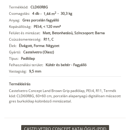
Termékkód:
CLD60R8G
2
Csomagolás:
4 db
-
30,3 kg
-
1,44 m
Anyag:
Gres porcelán fagyálló
Kopásállóság:
PEI:4, < 120 mm³
Felület és mintázat:
Matt, Betonhatású, Színcsoport: Barna
Csúszásmentesség:
R11, C
Élek:
Élvágott, Forma: Négyzet
Gyártó:
Castelvetro (Olasz)
Típus:
Padlólap
Felhasználási terület:
Kültér és beltér - Fagyálló
Vastagság:
9,5 mm
Termékleírás
Castelvetro Concept Land Brown Grip padlólap, PEI:4, R11, Termék
kód: CLD60R8G, 60×60 cm, porcelán alapanyagú digitálisan mázazott
gres burkolólap különböző mintázattal.
CASTELVETRO CONCEPT KATALÓGUS (PDF)