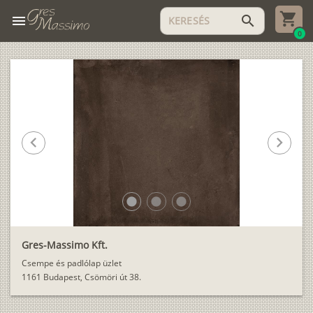
menu
search
0
chevron_left
chevron_right
lens
lens
lens
Gres-Massimo Kft.
Csempe és padlólap üzlet
1161 Budapest, Csömöri út 38.