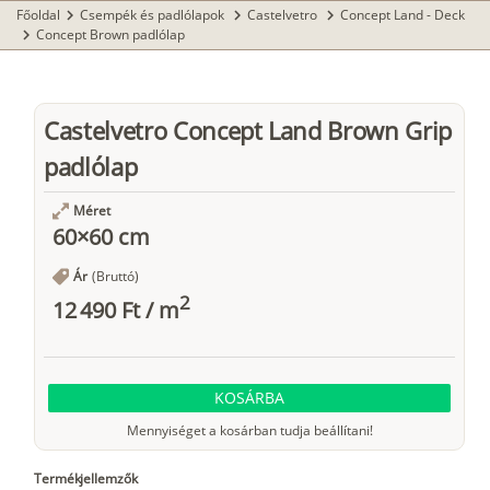
Főoldal
Csempék és padlólapok
Castelvetro
Concept Land - Deck
chevron_right
chevron_right
chevron_right
Concept Brown padlólap
chevron_right
Castelvetro Concept Land Brown Grip
padlólap
Méret
60×60 cm
Ár
(Bruttó)
2
12 490 Ft
/
m
KOSÁRBA
Mennyiséget a kosárban tudja beállítani!
Termékjellemzők