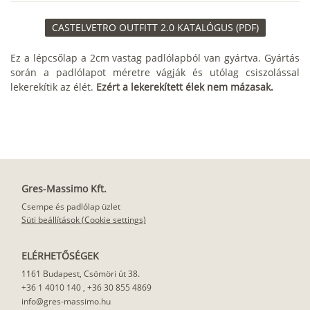
CASTELVETRO OUTFITT 2.0 KATALÓGUS (PDF)
Ez a lépcsőlap a 2cm vastag padlólapból van gyártva. Gyártás
során a padlólapot méretre vágják és utólag csiszolással
lekerekítik az élét.
Ezért a lekerekített élek nem mázasak.
Gres-Massimo Kft.
Csempe és padlólap üzlet
Süti beállítások (Cookie settings)
ELÉRHETŐSÉGEK
1161 Budapest, Csömöri út 38.
+36 1 4010 140
,
+36 30 855 4869
info@gres-massimo.hu