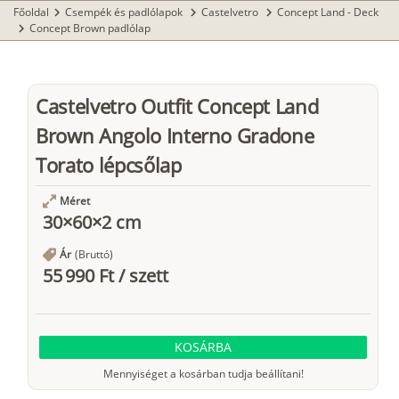
Főoldal
Csempék és padlólapok
Castelvetro
Concept Land - Deck
chevron_right
chevron_right
chevron_right
Concept Brown padlólap
chevron_right
Castelvetro Outfit Concept Land
Brown Angolo Interno Gradone
Torato lépcsőlap
Méret
30×60×2 cm
Ár
(Bruttó)
55 990 Ft
/
szett
KOSÁRBA
Mennyiséget a kosárban tudja beállítani!