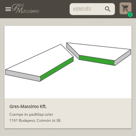
menu
search
0
Gres-Massimo Kft.
Csempe és padlólap üzlet
1161 Budapest, Csömöri út 38.