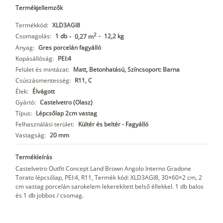
Termékjellemzők
Termékkód:
XLD3AGI8
2
Csomagolás:
1 db
-
12,2 kg
-
0,27 m
Anyag:
Gres porcelán fagyálló
Kopásállóság:
PEI:4
Felület és mintázat:
Matt, Betonhatású, Színcsoport: Barna
Csúszásmentesség:
R11, C
Élek:
Élvágott
Gyártó:
Castelvetro (Olasz)
Típus:
Lépcsőlap 2cm vastag
Felhasználási terület:
Kültér és beltér - Fagyálló
Vastagság:
20 mm
Termékleírás
Castelvetro Outfit Concept Land Brown Angolo Interno Gradone
Torato lépcsőlap, PEI:4, R11, Termék kód: XLD3AGI8, 30×60×2 cm, 2
cm vastag porcelán sarokelem lekerekített belső éllekkel. 1 db balos
és 1 db jobbos / csomag.