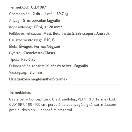
Termékkód:
CLD10R7
2
Csomagolás:
2 db
-
39,7 kg
-
2 m
Anyag:
Gres porcelán fagyálló
Kopásállóság:
PEI:4, < 120 mm³
Felület és mintázat:
Matt, Betonhatású, Színcsoport: Antracit
Csúszásmentesség:
R10, B
Élek:
Élvágott, Forma: Négyzet
Gyártó:
Castelvetro (Olasz)
Típus:
Padlólap
Felhasználási terület:
Kültér és beltér - Fagyálló
Vastagság:
8,5 mm
Üzletünkben megtekinthető termék
Termékleírás
Castelvetro Concept Land Black padlólap, PEI:4, R10, Termék kód:
CLD10R7, 100×100 cm, porcelán alapanyagú digitálisan mázazott
gres burkolólap különböző mintázattal.