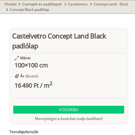
Főoldal
Csempék és padlólapok
Castelvetro
Concept Land - Deck
chevron_right
chevron_right
chevron_right
Concept Black padlólap
chevron_right
Castelvetro Concept Land Black
padlólap
Méret
100×100 cm
Ár
(Bruttó)
2
16 490 Ft
/
m
KOSÁRBA
Mennyiséget a kosárban tudja beállítani!
Termékjellemzők