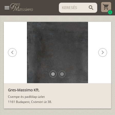
menu
search
0
chevron_left
chevron_right
lens
lens
Gres-Massimo Kft.
Csempe és padlólap üzlet
1161 Budapest, Csömöri út 38.