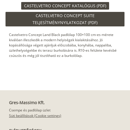
CASTELVETRO CONCEPT KATALÓGUS (PDF)
CASTELVETRO CONCEPT SUITE
TELJESÍTMÉNYNYILATKOZAT (PDF)
Castelvetro Concept Land Black padlólap 100×100 cm-es mérete
kiválóan illeszkedik a modern helyiségek kialakitásához. Jó
kopásállósága végett ajánljuk előszobába, konyhába, nappaliba,
üzlethelységekbe és terasz burkolására is. R10-es felülete kevésbé
csúszós és még jól tisztítható ez a burkolólap.
Gres-Massimo Kft.
Csempe és padlólap üzlet
Süti beállítások (Cookie settings)