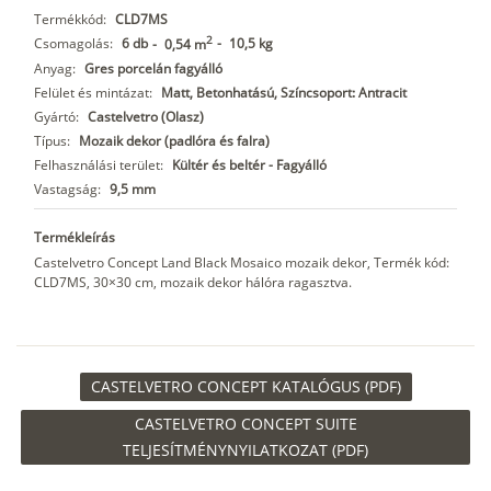
Termékkód:
CLD7MS
2
Csomagolás:
6 db
-
10,5 kg
-
0,54 m
Anyag:
Gres porcelán fagyálló
Felület és mintázat:
Matt, Betonhatású, Színcsoport: Antracit
Gyártó:
Castelvetro (Olasz)
Típus:
Mozaik dekor (padlóra és falra)
Felhasználási terület:
Kültér és beltér - Fagyálló
Vastagság:
9,5 mm
Termékleírás
Castelvetro Concept Land Black Mosaico mozaik dekor, Termék kód:
CLD7MS, 30×30 cm, mozaik dekor hálóra ragasztva.
CASTELVETRO CONCEPT KATALÓGUS (PDF)
CASTELVETRO CONCEPT SUITE
TELJESÍTMÉNYNYILATKOZAT (PDF)