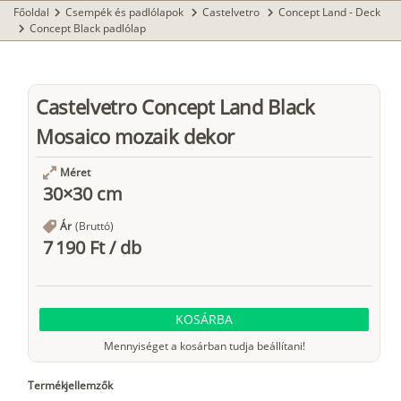
Főoldal
Csempék és padlólapok
Castelvetro
Concept Land - Deck
chevron_right
chevron_right
chevron_right
Concept Black padlólap
chevron_right
Castelvetro Concept Land Black
Mosaico mozaik dekor
Méret
30×30 cm
Ár
(Bruttó)
7 190 Ft
/
db
KOSÁRBA
Mennyiséget a kosárban tudja beállítani!
Termékjellemzők