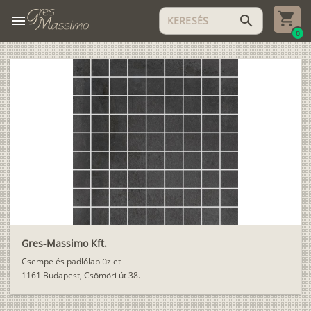
menu
search
0
Gres-Massimo Kft.
Csempe és padlólap üzlet
1161 Budapest, Csömöri út 38.