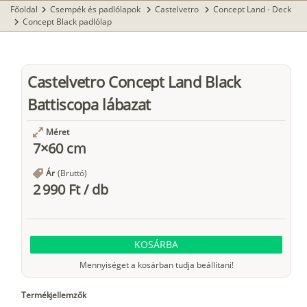
Főoldal
Csempék és padlólapok
Castelvetro
Concept Land - Deck
chevron_right
chevron_right
chevron_right
Concept Black padlólap
chevron_right
Castelvetro Concept Land Black
Battiscopa lábazat
Méret
7×60 cm
Ár
(Bruttó)
2 990 Ft
/
db
KOSÁRBA
Mennyiséget a kosárban tudja beállítani!
Termékjellemzők