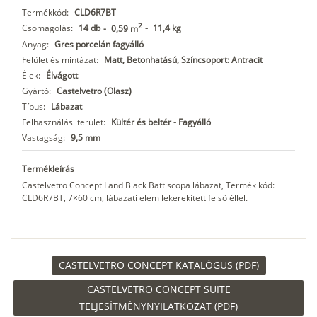
Termékkód:
CLD6R7BT
2
Csomagolás:
14 db
-
11,4 kg
-
0,59 m
Anyag:
Gres porcelán fagyálló
Felület és mintázat:
Matt, Betonhatású, Színcsoport: Antracit
Élek:
Élvágott
Gyártó:
Castelvetro (Olasz)
Típus:
Lábazat
Felhasználási terület:
Kültér és beltér - Fagyálló
Vastagság:
9,5 mm
Termékleírás
Castelvetro Concept Land Black Battiscopa lábazat, Termék kód:
CLD6R7BT, 7×60 cm, lábazati elem lekerekített felső éllel.
CASTELVETRO CONCEPT KATALÓGUS (PDF)
CASTELVETRO CONCEPT SUITE
TELJESÍTMÉNYNYILATKOZAT (PDF)