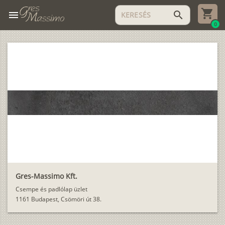
menu
search
0
Gres-Massimo Kft.
Csempe és padlólap üzlet
1161 Budapest, Csömöri út 38.