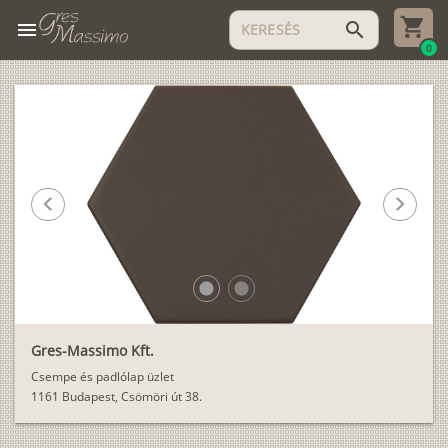
menu
search
0
chevron_left
chevron_right
lens
lens
Gres-Massimo Kft.
Csempe és padlólap üzlet
1161 Budapest, Csömöri út 38.