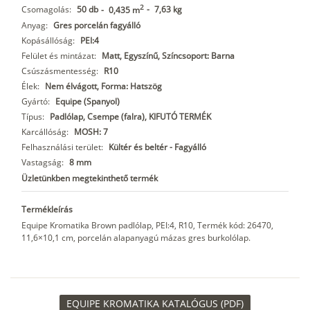
2
Csomagolás:
50 db
-
7,63 kg
-
0,435 m
Anyag:
Gres porcelán fagyálló
Kopásállóság:
PEI:4
Felület és mintázat:
Matt, Egyszínű, Színcsoport: Barna
Csúszásmentesség:
R10
Élek:
Nem élvágott, Forma: Hatszög
Gyártó:
Equipe (Spanyol)
Típus:
Padlólap, Csempe (falra), KIFUTÓ TERMÉK
Karcállóság:
MOSH: 7
Felhasználási terület:
Kültér és beltér - Fagyálló
Vastagság:
8 mm
Üzletünkben megtekinthető termék
Termékleírás
Equipe Kromatika Brown padlólap, PEI:4, R10, Termék kód: 26470,
11,6×10,1 cm, porcelán alapanyagú mázas gres burkolólap.
EQUIPE KROMATIKA KATALÓGUS (PDF)