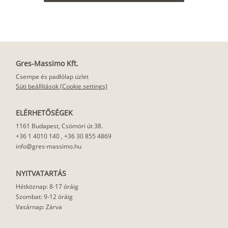
Gres-Massimo Kft.
Csempe és padlólap üzlet
Süti beállítások (Cookie settings)
ELÉRHETŐSÉGEK
1161 Budapest, Csömöri út 38.
+36 1 4010 140
,
+36 30 855 4869
info@gres-massimo.hu
NYITVATARTÁS
Hétköznap: 8-17 óráig
Szombat: 9-12 óráig
Vasárnap: Zárva