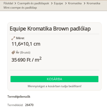
Főoldal
Csempék és padlólapok
Equipe
Kromatika
Kromatika
chevron_right
chevron_right
chevron_right
chevron_right
Mint csempe és padlólap
Equipe Kromatika Brown padlólap
Méret
11,6×10,1 cm
Ár
(Bruttó)
2
35 690 Ft
/
m
KOSÁRBA
Mennyiséget a kosárban tudja beállítani!
Termékjellemzők
Termékkód:
26470