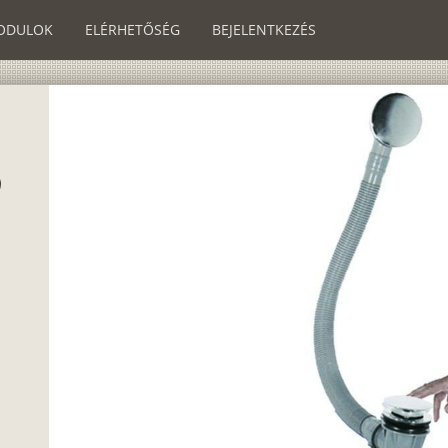
ODULOK
ELÉRHETŐSÉG
BEJELENTKEZÉS