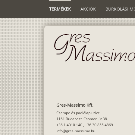
TERMÉKEK
AKCIÓK
BURKOLÁSI M
Gres-Massimo Kft.
Csempe és padlólap üzlet
1161 Budapest, Csömöri út 38.
+36 1 4010 140
,
+36 30 855 4869
info@gres-massimo.hu