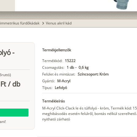
immetrikus fürdőkádak
Venus akril kád
chevron_right
Termékjellemzők
olyó -
Termékkód:
15222
Csomagolás:
1 db
-
0,6 kg
Felület és mintázat:
Színcsoport: Króm
Bruttó)
Gyártó:
M-Acryl
Ft
/
db
Típus:
Lefolyó
Termékleírás
M-Acryl Click-Clack le és túlfolyó - króm, Termék kód: 15
meghibásodás esetén felülről, bontás nélkül szerelhető.
nyitható zárható
ani!