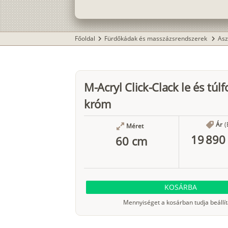
Főoldal
Fürdőkádak és masszázsrendszerek
Asz
chevron_right
chevron_right
M-Acryl Click-Clack le és túlf
króm
Ár
(
Méret
19 890 
60 cm
KOSÁRBA
Mennyiséget a kosárban tudja beállít