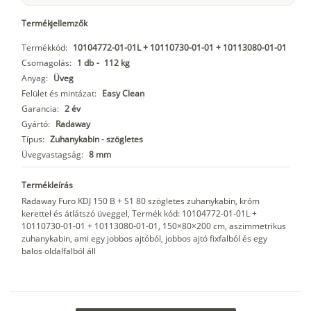
Termékjellemzők
Termékkód:
10104772-01-01L + 10110730-01-01 + 10113080-01-01
Csomagolás:
1 db
-
112 kg
Anyag:
Üveg
Felület és mintázat:
Easy Clean
Garancia:
2 év
Gyártó:
Radaway
Típus:
Zuhanykabin - szögletes
Üvegvastagság:
8 mm
Termékleírás
Radaway Furo KDJ 150 B + S1 80 szögletes zuhanykabin, króm
kerettel és átlátszó üveggel, Termék kód: 10104772-01-01L +
10110730-01-01 + 10113080-01-01, 150×80×200 cm, aszimmetrikus
zuhanykabin, ami egy jobbos ajtóból, jobbos ajtó fixfalból és egy
balos oldalfalból áll