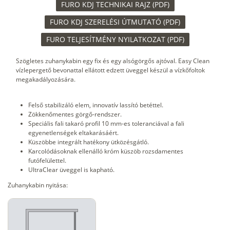
FURO KDJ TECHNIKAI RAJZ (PDF)
FURO KDJ SZERELÉSI ÚTMUTATÓ (PDF)
FURO TELJESÍTMÉNY NYILATKOZAT (PDF)
Szögletes zuhanykabin egy fix és egy alsógörgős ajtóval. Easy Clean
vízlepergető bevonattal ellátott edzett üveggel készül a vízkőfoltok
megakadályozására.
Felső stabilizáló elem, innovatív lassító betéttel.
Zökkenőmentes görgő-rendszer.
Speciális fali takaró profil 10 mm-es toleranciával a fali
egyenetlenségek eltakarásáért.
Küszöbbe integrált hatékony ütközésgátló.
Karcolódásoknak ellenálló króm küszöb rozsdamentes
futófelülettel.
UltraClear üveggel is kapható.
Zuhanykabin nyitása: