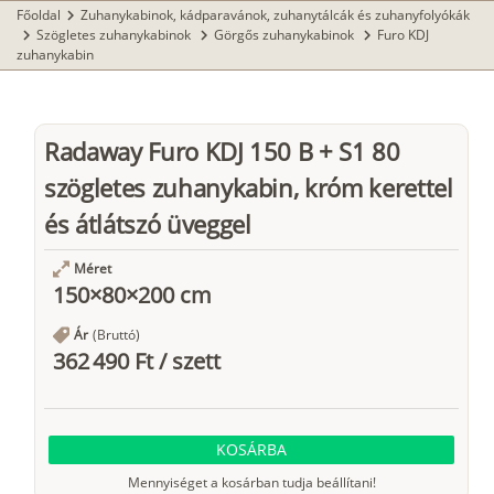
Főoldal
Zuhanykabinok, kádparavánok, zuhanytálcák és zuhanyfolyókák
chevron_right
Szögletes zuhanykabinok
Görgős zuhanykabinok
Furo KDJ
chevron_right
chevron_right
chevron_right
zuhanykabin
Radaway Furo KDJ 150 B + S1 80
szögletes zuhanykabin, króm kerettel
és átlátszó üveggel
Méret
150×80×200 cm
Ár
(Bruttó)
362 490 Ft
/
szett
KOSÁRBA
Mennyiséget a kosárban tudja beállítani!