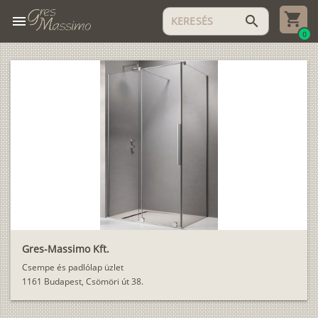
menu
search
0
Gres-Massimo Kft.
Csempe és padlólap üzlet
1161 Budapest, Csömöri út 38.