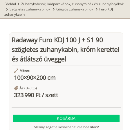
Főoldal
Zuhanykabinok, kádparavánok, zuhanytálcák és zuhanyfolyókák
chevron_right
Szögletes zuhanykabinok
Görgős zuhanykabinok
Furo KDJ
chevron_right
chevron_right
chevron_right
zuhanykabin
Radaway Furo KDJ 100 J + S1 90
szögletes zuhanykabin, króm kerettel
és átlátszó üveggel
Méret
100×90×200 cm
Ár
(Bruttó)
323 990 Ft
/
szett
KOSÁRBA
Mennyiséget a kosárban tudja beállítani!