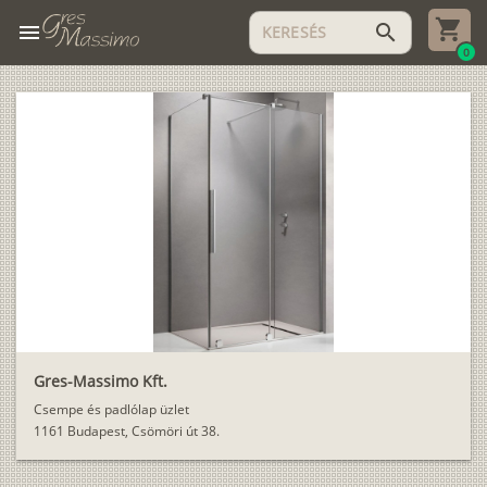
menu
search
0
Gres-Massimo Kft.
Csempe és padlólap üzlet
1161 Budapest, Csömöri út 38.