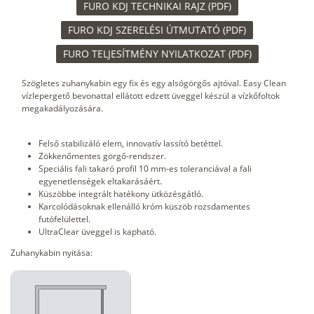
FURO KDJ TECHNIKAI RAJZ (PDF)
FURO KDJ SZERELÉSI ÚTMUTATÓ (PDF)
FURO TELJESÍTMÉNY NYILATKOZAT (PDF)
Szögletes zuhanykabin egy fix és egy alsógörgős ajtóval. Easy Clean
vízlepergető bevonattal ellátott edzett üveggel készül a vízkőfoltok
megakadályozására.
Felső stabilizáló elem, innovatív lassító betéttel.
Zökkenőmentes görgő-rendszer.
Speciális fali takaró profil 10 mm-es toleranciával a fali
egyenetlenségek eltakarásáért.
Küszöbbe integrált hatékony ütközésgátló.
Karcolódásoknak ellenálló króm küszöb rozsdamentes
futófelülettel.
UltraClear üveggel is kapható.
Zuhanykabin nyitása: