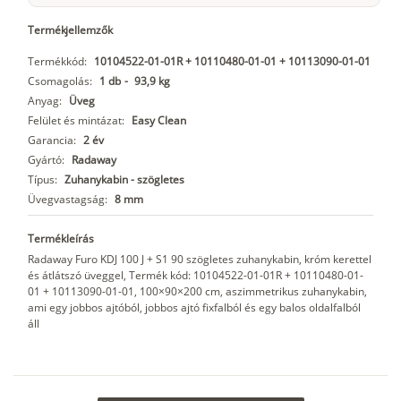
Termékjellemzők
Termékkód:
10104522-01-01R + 10110480-01-01 + 10113090-01-01
Csomagolás:
1 db
-
93,9 kg
Anyag:
Üveg
Felület és mintázat:
Easy Clean
Garancia:
2 év
Gyártó:
Radaway
Típus:
Zuhanykabin - szögletes
Üvegvastagság:
8 mm
Termékleírás
Radaway Furo KDJ 100 J + S1 90 szögletes zuhanykabin, króm kerettel
és átlátszó üveggel, Termék kód: 10104522-01-01R + 10110480-01-
01 + 10113090-01-01, 100×90×200 cm, aszimmetrikus zuhanykabin,
ami egy jobbos ajtóból, jobbos ajtó fixfalból és egy balos oldalfalból
áll