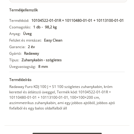
Termékjellemzők
Termékkód:
10104522-01-01R + 10110480-01-01 + 10113100-01-01
Csomagolás:
1 db
-
98,2 kg
Anyag:
Üveg
Felület és mintázat:
Easy Clean
Garancia:
2 év
Gyártó:
Radaway
Típus:
Zuhanykabin - szögletes
Üvegvastagság:
8 mm
Termékleírás
Radaway Furo KDJ 100 J + S1 100 szögletes zuhanykabin, króm
kerettel és átlátszó üveggel, Termék kód: 10104522-01-01R +
10110480-01-01 + 10113100-01-01, 100×100×200 cm,
aszimmetrikus zuhanykabin, ami egy jobbos ajtóból, jobbos ajtó
fixfalból és egy balos oldalfalból áll