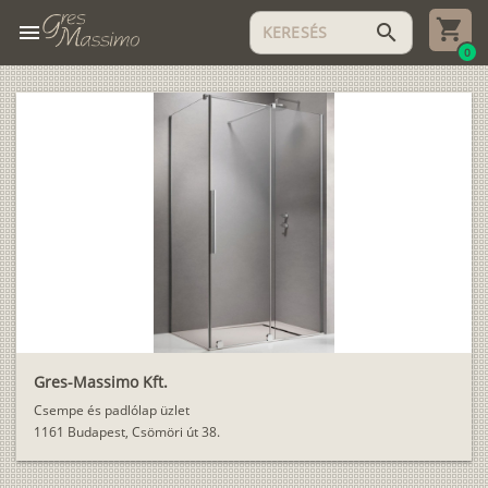
menu
search
0
Gres-Massimo Kft.
Csempe és padlólap üzlet
1161 Budapest, Csömöri út 38.