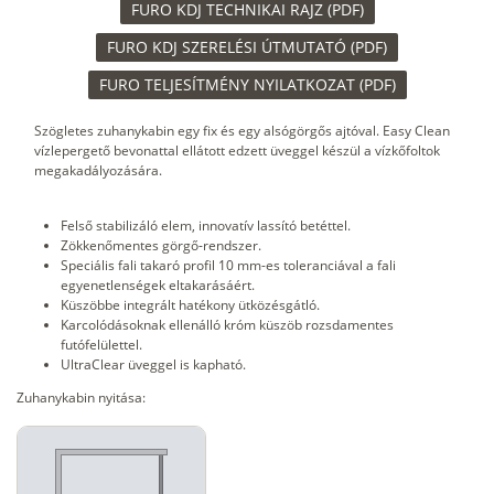
FURO KDJ TECHNIKAI RAJZ (PDF)
FURO KDJ SZERELÉSI ÚTMUTATÓ (PDF)
FURO TELJESÍTMÉNY NYILATKOZAT (PDF)
Szögletes zuhanykabin egy fix és egy alsógörgős ajtóval. Easy Clean
vízlepergető bevonattal ellátott edzett üveggel készül a vízkőfoltok
megakadályozására.
Felső stabilizáló elem, innovatív lassító betéttel.
Zökkenőmentes görgő-rendszer.
Speciális fali takaró profil 10 mm-es toleranciával a fali
egyenetlenségek eltakarásáért.
Küszöbbe integrált hatékony ütközésgátló.
Karcolódásoknak ellenálló króm küszöb rozsdamentes
futófelülettel.
UltraClear üveggel is kapható.
Zuhanykabin nyitása: