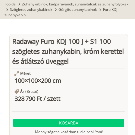
Főoldal
Zuhanykabinok, kádparavánok, zuhanytálcák és zuhanyfolyókák
chevron_right
Szögletes zuhanykabinok
Görgős zuhanykabinok
Furo KDJ
chevron_right
chevron_right
chevron_right
zuhanykabin
Radaway Furo KDJ 100 J + S1 100
szögletes zuhanykabin, króm kerettel
és átlátszó üveggel
Méret
100×100×200 cm
Ár
(Bruttó)
328 790 Ft
/
szett
KOSÁRBA
Mennyiséget a kosárban tudja beállítani!