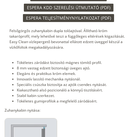
ESPERA KDD SZERELÉSI ÚTMUTATÓ (PDF)
ESPERA TELJESÍTMÉNYNYILATKOZAT (PDF)
Felsőgörgős zuhanykabin dupla tolóajtóval. Állítható króm
takaróprofil, mely lehetővé teszi a függőleges eltérések kiigazítását.
Easy Clean vízlepergető bevonattal ellátott edzett üveggel készül a
vízkőfoltok megakadályozására.
Tökéletes záródást biztosító mágnes tömítő profil.
8 mm vastag edzett biztonsági üveges ajtó.
Elegáns és praktikus króm elemek.
Innovatív lassító mechanika nyitásnál.
Speciális csúszka biztosítja az ajtók csendes nyitását.
Kiakasztható alsó pozicionáló a könnyű tisztításért.
Stabil kabin szerkezet.
Tökéletes gumiprofilok a megfelelő záródásért.
Zuhanykabin nyitása: