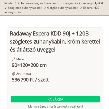
Főoldal
Zuhanykabinok, kádparavánok, zuhanytálcák és zuhanyfolyókák
chevron_right
Szögletes zuhanykabinok
Görgős zuhanykabinok
Espera KDD
chevron_right
chevron_right
chevron_right
zuhanykabin
Radaway Espera KDD 90J + 120B
szögletes zuhanykabin, króm kerettel
és átlátszó üveggel
Méret
90×120×200 cm
Ár
(Bruttó)
536 790 Ft
/
szett
KOSÁRBA
Mennyiséget a kosárban tudja beállítani!