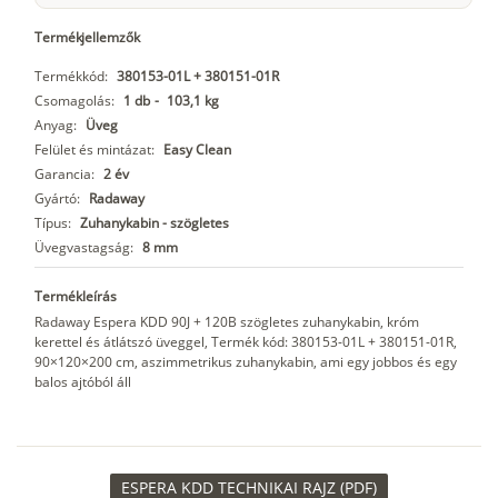
Termékjellemzők
Termékkód:
380153-01L + 380151-01R
Csomagolás:
1 db
-
103,1 kg
Anyag:
Üveg
Felület és mintázat:
Easy Clean
Garancia:
2 év
Gyártó:
Radaway
Típus:
Zuhanykabin - szögletes
Üvegvastagság:
8 mm
Termékleírás
Radaway Espera KDD 90J + 120B szögletes zuhanykabin, króm
kerettel és átlátszó üveggel, Termék kód: 380153-01L + 380151-01R,
90×120×200 cm, aszimmetrikus zuhanykabin, ami egy jobbos és egy
balos ajtóból áll
ESPERA KDD TECHNIKAI RAJZ (PDF)