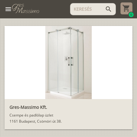
menu
search
0
Gres-Massimo Kft.
Csempe és padlólap üzlet
1161 Budapest, Csömöri út 38.