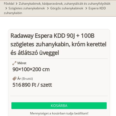
Főoldal
Zuhanykabinok, kádparavánok, zuhanytálcák és zuhanyfolyókák
chevron_right
Szögletes zuhanykabinok
Görgős zuhanykabinok
Espera KDD
chevron_right
chevron_right
chevron_right
zuhanykabin
Radaway Espera KDD 90J + 100B
szögletes zuhanykabin, króm kerettel
és átlátszó üveggel
Méret
90×100×200 cm
Ár
(Bruttó)
516 890 Ft
/
szett
KOSÁRBA
Mennyiséget a kosárban tudja beállítani!