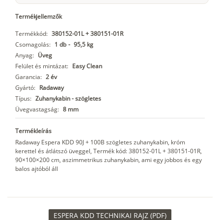
Termékjellemzők
Termékkód:
380152-01L + 380151-01R
Csomagolás:
1 db
-
95,5 kg
Anyag:
Üveg
Felület és mintázat:
Easy Clean
Garancia:
2 év
Gyártó:
Radaway
Típus:
Zuhanykabin - szögletes
Üvegvastagság:
8 mm
Termékleírás
Radaway Espera KDD 90J + 100B szögletes zuhanykabin, króm
kerettel és átlátszó üveggel, Termék kód: 380152-01L + 380151-01R,
90×100×200 cm, aszimmetrikus zuhanykabin, ami egy jobbos és egy
balos ajtóból áll
ESPERA KDD TECHNIKAI RAJZ (PDF)