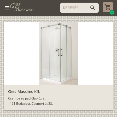
menu
search
0
Gres-Massimo Kft.
Csempe és padlólap üzlet
1161 Budapest, Csömöri út 38.