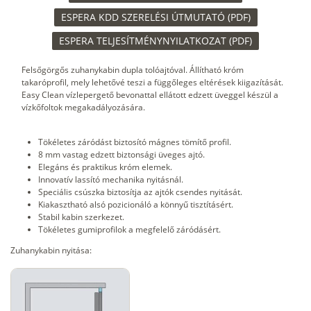
ESPERA KDD SZERELÉSI ÚTMUTATÓ (PDF)
ESPERA TELJESÍTMÉNYNYILATKOZAT (PDF)
Felsőgörgős zuhanykabin dupla tolóajtóval. Állítható króm
takaróprofil, mely lehetővé teszi a függőleges eltérések kiigazítását.
Easy Clean vízlepergető bevonattal ellátott edzett üveggel készül a
vízkőfoltok megakadályozására.
Tökéletes záródást biztosító mágnes tömítő profil.
8 mm vastag edzett biztonsági üveges ajtó.
Elegáns és praktikus króm elemek.
Innovatív lassító mechanika nyitásnál.
Speciális csúszka biztosítja az ajtók csendes nyitását.
Kiakasztható alsó pozicionáló a könnyű tisztításért.
Stabil kabin szerkezet.
Tökéletes gumiprofilok a megfelelő záródásért.
Zuhanykabin nyitása: