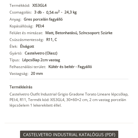
Termékkód:
XIS3GL4
2
Csomagolás:
3 db
-
24,3 kg
-
0,54 m
Anyag:
Gres porcelán fagyálló
Kopásállóság:
PEI:4
Felület és mintázat:
Matt, Betonhatású, Színcsoport: Szürke
Csúszásmentesség:
R11, C
Élek:
Élvágott
Gyártó:
Castelvetro (Olasz)
Típus:
Lépcsőlap 2cm vastag
Felhasználási terület:
Kültér és beltér - Fagyálló
Vastagság:
20 mm
Termékleírás
Castelvetro Outfit Industrial Grigio Gradone Torato Lineare lépcsőlap,
PEI:4, R11, Termék kód: XIS3GL4, 30×60×2 cm, 2 cm vastag porcelán
lépcsőelem 1 lekerekített éllel.
CASTELVETRO INDUSTRIAL KATALÓGUS (PDF)