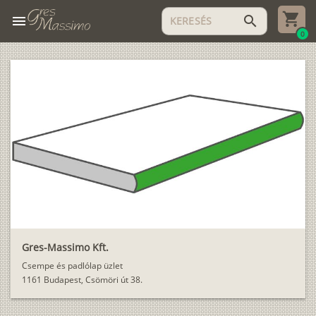
menu
search
0
Gres-Massimo Kft.
Csempe és padlólap üzlet
1161 Budapest, Csömöri út 38.