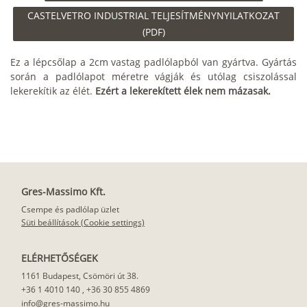
CASTELVETRO INDUSTRIAL TELJESÍTMÉNYNYILATKOZAT
(PDF)
Ez a lépcsőlap a 2cm vastag padlólapból van gyártva. Gyártás
során a padlólapot méretre vágják és utólag csiszolással
lekerekítik az élét.
Ezért a lekerekített élek nem mázasak.
Gres-Massimo Kft.
Csempe és padlólap üzlet
Süti beállítások (Cookie settings)
ELÉRHETŐSÉGEK
1161 Budapest, Csömöri út 38.
+36 1 4010 140
,
+36 30 855 4869
info@gres-massimo.hu