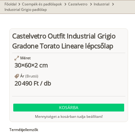
Főoldal
Csempék és padlólapok
Castelvetro
Industrial
chevron_right
chevron_right
chevron_right
chevron_right
Industrial Grigio padlólap
Castelvetro Outfit Industrial Grigio
Gradone Torato Lineare lépcsőlap
Méret
30×60×2 cm
Ár
(Bruttó)
20 490 Ft
/
db
KOSÁRBA
Mennyiséget a kosárban tudja beállítani!
Termékjellemzők