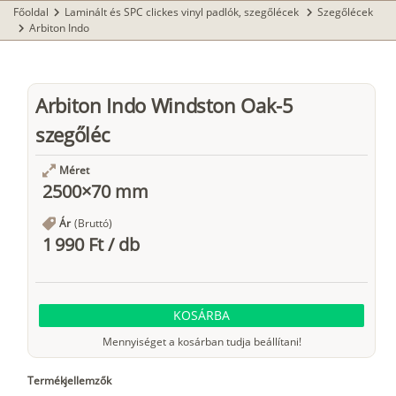
Főoldal
Laminált és SPC clickes vinyl padlók, szegőlécek
Szegőlécek
chevron_right
chevron_right
Arbiton Indo
chevron_right
Arbiton Indo Windston Oak-5
szegőléc
Méret
2500×70 mm
Ár
(Bruttó)
1 990 Ft
/
db
KOSÁRBA
Mennyiséget a kosárban tudja beállítani!
Termékjellemzők