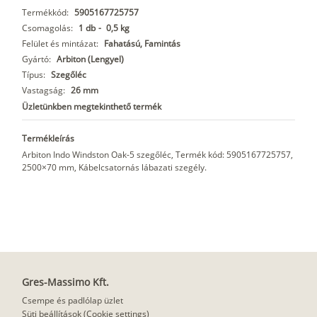
Termékkód:
5905167725757
Csomagolás:
1 db
-
0,5 kg
Felület és mintázat:
Fahatású, Famintás
Gyártó:
Arbiton (Lengyel)
Típus:
Szegőléc
Vastagság:
26 mm
Üzletünkben megtekinthető termék
Termékleírás
Arbiton Indo Windston Oak-5 szegőléc, Termék kód: 5905167725757,
2500×70 mm, Kábelcsatornás lábazati szegély.
Gres-Massimo Kft.
Csempe és padlólap üzlet
Süti beállítások (Cookie settings)