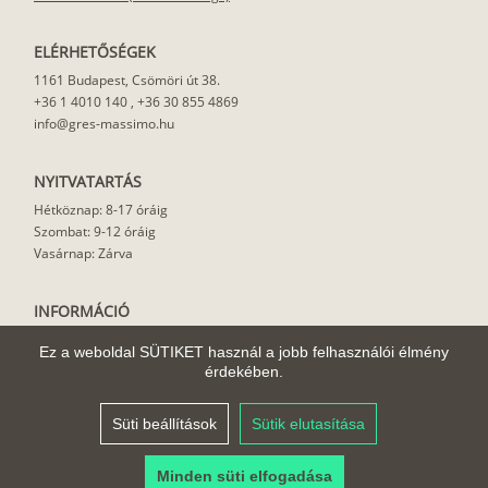
ELÉRHETŐSÉGEK
1161 Budapest, Csömöri út 38.
+36 1 4010 140
,
+36 30 855 4869
info@gres-massimo.hu
NYITVATARTÁS
Hétköznap: 8-17 óráig
Szombat: 9-12 óráig
Vasárnap: Zárva
INFORMÁCIÓ
Vásárlási feltételek
Ez a weboldal SÜTIKET használ a jobb felhasználói élmény
Felhasználási javaslat
érdekében.
Házhoz szállítás
Rólunk
Süti beállítások
Sütik elutasítása
Cikkek
Minden süti elfogadása