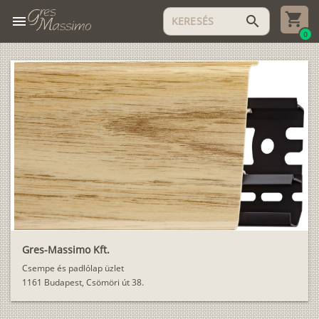
menu
search
0
Gres-Massimo Kft.
Csempe és padlólap üzlet
1161 Budapest, Csömöri út 38.