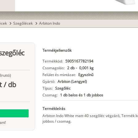
lécek
Szegőlécek
Arbiton Indo
chevron_right
chevron_right
Termékjellemzők
szegőléc
Termékkód:
5905167782194
Csomagolás:
2 db
-
0,001 kg
Felület és mintázat:
Egyszínű
Bruttó)
Gyártó:
Arbiton (Lengyel)
t
/
db
Típus:
Szegőléc
Csomag:
1 db balos és 1 db jobbos
Termékleírás
Arbiton Indo White matt-40 szegőléc végzáró, Termék 
jobbos / csomag.
ani!