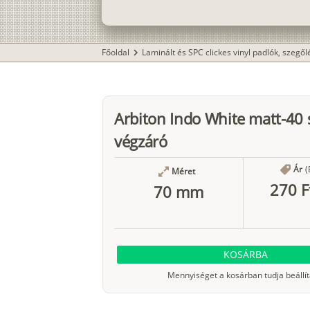
Főoldal
Laminált és SPC clickes vinyl padlók, szegő
chevron_right
Arbiton Indo White matt-40 
végzáró
Ár
(
Méret
270 F
70 mm
KOSÁRBA
Mennyiséget a kosárban tudja beállít