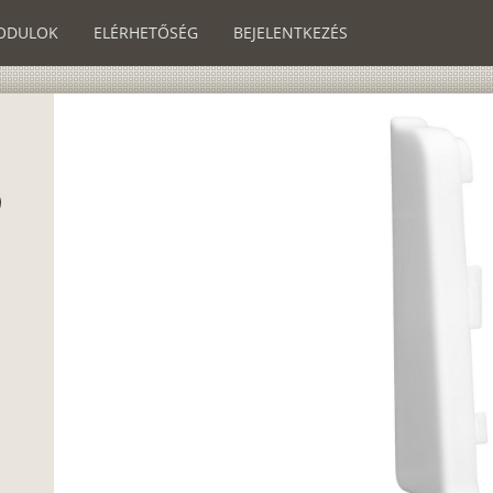
ODULOK
ELÉRHETŐSÉG
BEJELENTKEZÉS