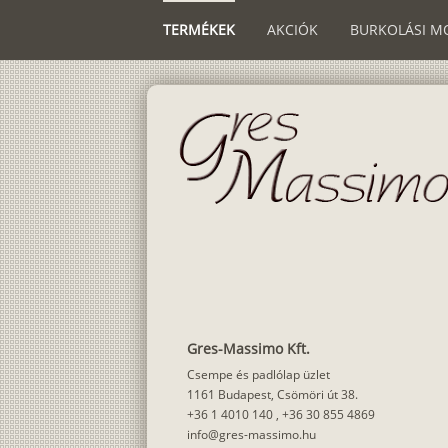
TERMÉKEK
AKCIÓK
BURKOLÁSI M
Gres-Massimo Kft.
Csempe és padlólap üzlet
1161 Budapest, Csömöri út 38.
+36 1 4010 140
,
+36 30 855 4869
info@gres-massimo.hu