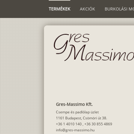
TERMÉKEK
AKCIÓK
BURKOLÁSI M
Gres-Massimo Kft.
Csempe és padlólap üzlet
1161 Budapest, Csömöri út 38.
+36 1 4010 140
,
+36 30 855 4869
info@gres-massimo.hu