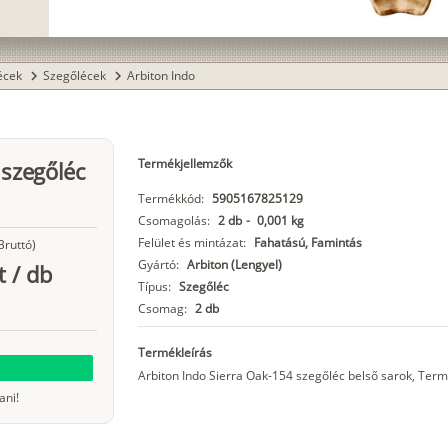
lécek
Szegőlécek
Arbiton Indo
chevron_right
chevron_right
Termékjellemzők
 szegőléc
Termékkód:
5905167825129
Csomagolás:
2 db
-
0,001 kg
Felület és mintázat:
Fahatású, Famintás
Bruttó)
Gyártó:
Arbiton (Lengyel)
t
/
db
Típus:
Szegőléc
Csomag:
2 db
Termékleírás
Arbiton Indo Sierra Oak-154 szegőléc belső sarok, Te
ani!