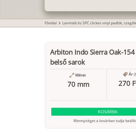
Főoldal
Laminált és SPC clickes vinyl padlók, szegő
chevron_right
Arbiton Indo Sierra Oak-154
belső sarok
Ár
(
Méret
270 F
70 mm
KOSÁRBA
Mennyiséget a kosárban tudja beállít