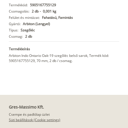
Termékkód:
5905167755129
Csomagolás:
2 db
-
0,001 kg
Felület és mintázat:
Fahatású, Famintás
Gyártó:
Arbiton (Lengyel)
Típus:
Szegőléc
Csomag:
2 db
Termékleírás
Arbiton Indo Ontario Oak-19 szegőléc belső sarok, Termék kód:
5905167755129, 70 mm, 2 db / csomag.
Gres-Massimo Kft.
Csempe és padlólap üzlet
Süti beállítások (Cookie settings)