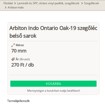
Főoldal
Laminált és SPC clickes vinyl padlók, szegőlécek
Szegőlécek
chevron_right
chevron_right
Arbiton Indo
chevron_right
Arbiton Indo Ontario Oak-19 szegőléc
belső sarok
Méret
70 mm
Ár
(Bruttó)
270 Ft
/
db
KOSÁRBA
Mennyiséget a kosárban tudja beállítani!
Termékjellemzők