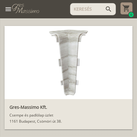
menu
search
0
Gres-Massimo Kft.
Csempe és padlólap üzlet
1161 Budapest, Csömöri út 38.