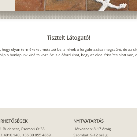
Tisztelt Látogató!
, hogy olyan termékeket mutatott be, aminek a forgalmazása megszűnt, de az sin
ja a honlapunk kínálta közt. Az is előfordulhat, hogy az oldal frissítés alatt van,
ÉRHETŐSÉGEK
NYITVATARTÁS
1 Budapest, Csömöri út 38.
Hétköznap: 8-17 óráig
 1 4010 140
,
+36 30 855 4869
Szombat: 9-12 óráig