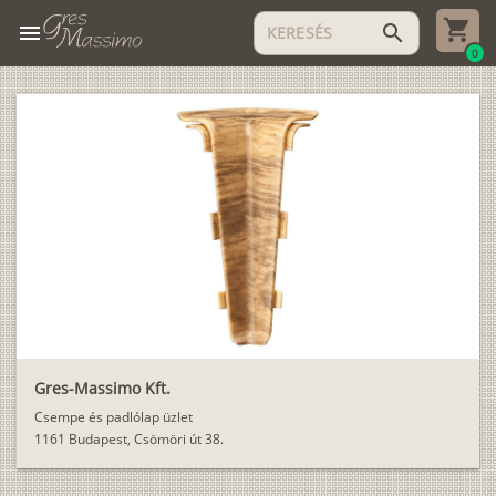
menu
search
0
Gres-Massimo Kft.
Csempe és padlólap üzlet
1161 Budapest, Csömöri út 38.