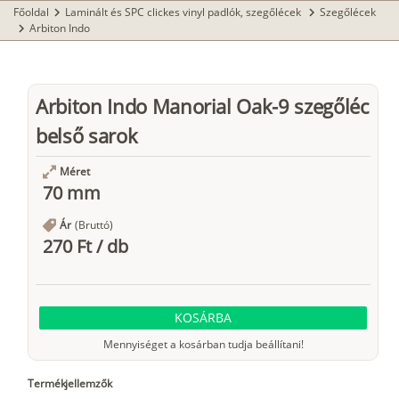
Főoldal
Laminált és SPC clickes vinyl padlók, szegőlécek
Szegőlécek
chevron_right
chevron_right
Arbiton Indo
chevron_right
Arbiton Indo Manorial Oak-9 szegőléc
belső sarok
Méret
70 mm
Ár
(Bruttó)
270 Ft
/
db
KOSÁRBA
Mennyiséget a kosárban tudja beállítani!
Termékjellemzők