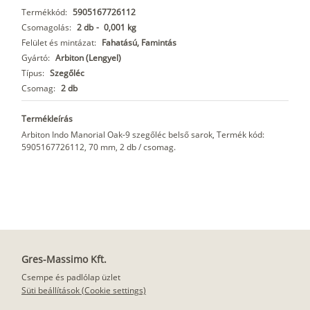
Termékkód:
5905167726112
Csomagolás:
2 db
-
0,001 kg
Felület és mintázat:
Fahatású, Famintás
Gyártó:
Arbiton (Lengyel)
Típus:
Szegőléc
Csomag:
2 db
Termékleírás
Arbiton Indo Manorial Oak-9 szegőléc belső sarok, Termék kód:
5905167726112, 70 mm, 2 db / csomag.
Gres-Massimo Kft.
Csempe és padlólap üzlet
Süti beállítások (Cookie settings)