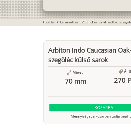
Főoldal
Laminált és SPC clickes vinyl padlók, szegő
chevron_right
Arbiton Indo Caucasian Oak
szegőléc külső sarok
Ár
(
Méret
270 F
70 mm
KOSÁRBA
Mennyiséget a kosárban tudja beállít