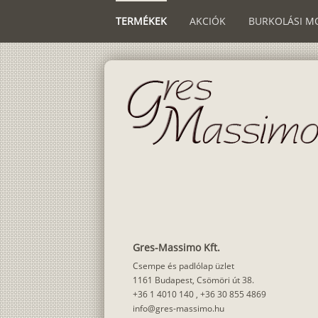
TERMÉKEK
AKCIÓK
BURKOLÁSI M
Gres-Massimo Kft.
Csempe és padlólap üzlet
1161 Budapest, Csömöri út 38.
+36 1 4010 140
,
+36 30 855 4869
info@gres-massimo.hu