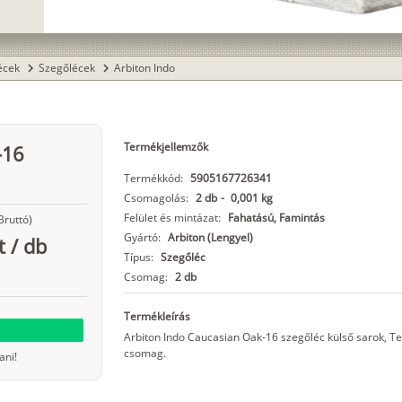
lécek
Szegőlécek
Arbiton Indo
chevron_right
chevron_right
Termékjellemzők
-16
Termékkód:
5905167726341
Csomagolás:
2 db
-
0,001 kg
Felület és mintázat:
Fahatású, Famintás
Bruttó)
Gyártó:
Arbiton (Lengyel)
t
/
db
Típus:
Szegőléc
Csomag:
2 db
Termékleírás
Arbiton Indo Caucasian Oak-16 szegőléc külső sarok, 
csomag.
ani!