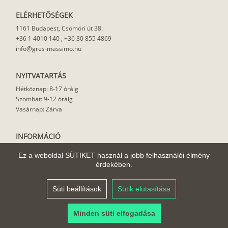
ELÉRHETŐSÉGEK
1161 Budapest, Csömöri út 38.
+36 1 4010 140
,
+36 30 855 4869
info@gres-massimo.hu
NYITVATARTÁS
Hétköznap: 8-17 óráig
Szombat: 9-12 óráig
Vasárnap: Zárva
INFORMÁCIÓ
Vásárlási feltételek
Ez a weboldal SÜTIKET használ a jobb felhasználói élmény
Felhasználási javaslat
érdekében.
Házhoz szállítás
Rólunk
Süti beállítások
Sütik elutasítása
Cikkek
Minden süti elfogadása