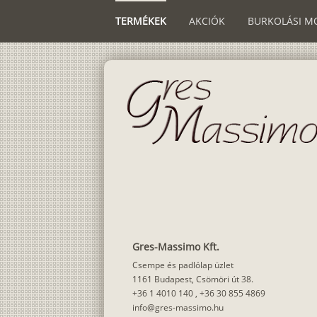
TERMÉKEK
AKCIÓK
BURKOLÁSI M
Gres-Massimo Kft.
Csempe és padlólap üzlet
1161 Budapest, Csömöri út 38.
+36 1 4010 140
,
+36 30 855 4869
info@gres-massimo.hu