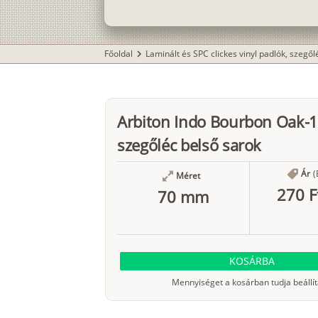
Főoldal
Laminált és SPC clickes vinyl padlók, szegő
chevron_right
Arbiton Indo Bourbon Oak-
szegőléc belső sarok
Ár
(
Méret
270 F
70 mm
KOSÁRBA
Mennyiséget a kosárban tudja beállít