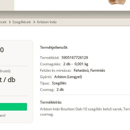
lécek
Szegőlécek
Arbiton Indo
chevron_right
chevron_right
Termékjellemzők
10
Termékkód:
5905167726129
Csomagolás:
2 db
-
0,001 kg
Felület és mintázat:
Fahatású, Famintás
Bruttó)
Gyártó:
Arbiton (Lengyel)
t
/
db
Típus:
Szegőléc
Csomag:
2 db
Termékleírás
Arbiton Indo Bourbon Oak-10 szegőléc belső sarok, Te
csomag.
ani!