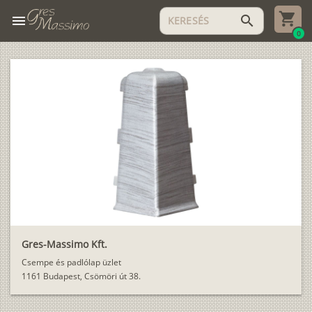
menu
search
0
Gres-Massimo Kft.
Csempe és padlólap üzlet
1161 Budapest, Csömöri út 38.