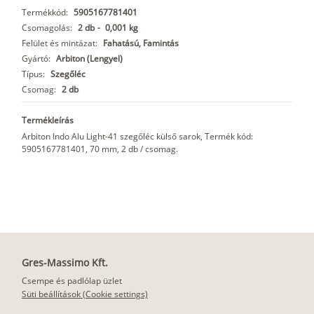
Termékkód:
5905167781401
Csomagolás:
2 db
-
0,001 kg
Felület és mintázat:
Fahatású, Famintás
Gyártó:
Arbiton (Lengyel)
Típus:
Szegőléc
Csomag:
2 db
Termékleírás
Arbiton Indo Alu Light-41 szegőléc külső sarok, Termék kód:
5905167781401, 70 mm, 2 db / csomag.
Gres-Massimo Kft.
Csempe és padlólap üzlet
Süti beállítások (Cookie settings)