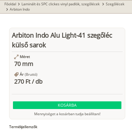
Főoldal
Laminált és SPC clickes vinyl padlók, szegőlécek
Szegőlécek
chevron_right
chevron_right
Arbiton Indo
chevron_right
Arbiton Indo Alu Light-41 szegőléc
külső sarok
Méret
70 mm
Ár
(Bruttó)
270 Ft
/
db
KOSÁRBA
Mennyiséget a kosárban tudja beállítani!
Termékjellemzők