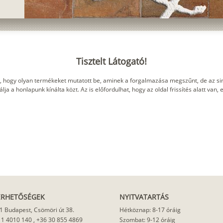
Tisztelt Látogató!
, hogy olyan termékeket mutatott be, aminek a forgalmazása megszűnt, de az sin
ja a honlapunk kínálta közt. Az is előfordulhat, hogy az oldal frissítés alatt van,
ÉRHETŐSÉGEK
NYITVATARTÁS
1 Budapest, Csömöri út 38.
Hétköznap: 8-17 óráig
 1 4010 140
,
+36 30 855 4869
Szombat: 9-12 óráig